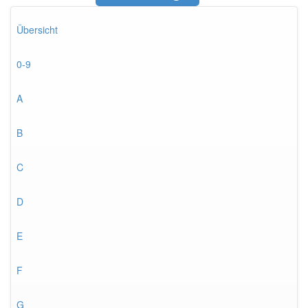
Übersicht
0-9
A
B
C
D
E
F
G