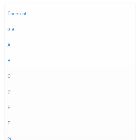
Übersicht
0-9
A
B
C
D
E
F
G