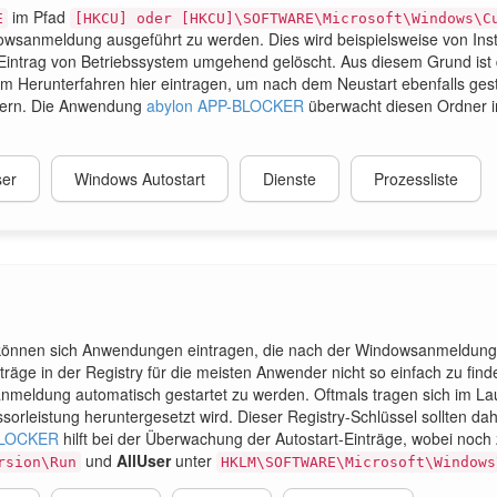
im Pfad
E
[HKCU] oder [HKCU]\SOFTWARE\Microsoft\Windows\C
wsanmeldung ausgeführt zu werden. Dies wird beispielsweise von Inst
ntrag von Betriebssystem umgehend gelöscht. Aus diesem Grund ist die
m Herunterfahren hier eintragen, um nach dem Neustart ebenfalls ges
indern. Die Anwendung
abylon APP-BLOCKER
überwacht diesen Ordner i
er
Windows Autostart
Dienste
Prozessliste
können sich Anwendungen eintragen, die nach der Windowsanmeldung
räge in der Registry für die meisten Anwender nicht so einfach zu fi
eldung automatisch gestartet zu werden. Oftmals tragen sich im Lauf
ssorleistung heruntergesetzt wird. Dieser Registry-Schlüssel sollten d
BLOCKER
hilft bei der Überwachung der Autostart-Einträge, wobei noc
und
AllUser
unter
rsion\Run
HKLM\SOFTWARE\Microsoft\Windows