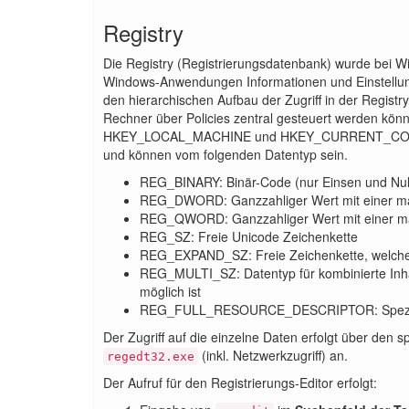
Registry
Die Registry (Registrierungsdatenbank) wurde bei W
Windows-Anwendungen Informationen und Einstellunge
den hierarchischen Aufbau der Zugriff in der Registry
Rechner über Policies zentral gesteuert werden 
HKEY_LOCAL_MACHINE und HKEY_CURRENT_CONFIG unter
und können vom folgenden Datentyp sein.
REG_BINARY: Binär-Code (nur Einsen und Nul
REG_DWORD: Ganzzahliger Wert mit einer maxim
REG_QWORD: Ganzzahliger Wert mit einer maxim
REG_SZ: Freie Unicode Zeichenkette
REG_EXPAND_SZ: Freie Zeichenkette, welche
REG_MULTI_SZ: Datentyp für kombinierte Inhal
möglich ist
REG_FULL_RESOURCE_DESCRIPTOR: Spezieller
Der Zugriff auf die einzelne Daten erfolgt über den 
(inkl. Netzwerkzugriff) an.
regedt32.exe
Der Aufruf für den Registrierungs-Editor erfolgt: