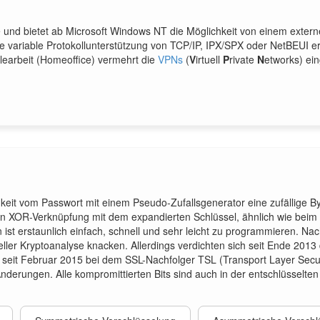
e und bietet ab Microsoft Windows NT die Möglichkeit von einem externe
e variable Protokollunterstützung von TCP/IP, IPX/SPX oder NetBEUI er
elearbeit (Homeoffice) vermehrt die
VPNs
(
V
irtuell
P
rivate
N
etworks) ein
keit vom Passwort mit einem Pseudo-Zufallsgenerator eine zufällige B
hen XOR-Verknüpfung mit dem expandierten Schlüssel, ähnlich wie beim
ist erstaunlich einfach, schnell und sehr leicht zu programmieren. Nac
ntieller Kryptoanalyse knacken. Allerdings verdichten sich seit Ende 20
seit Februar 2015 bei dem SSL-Nachfolger TSL (Transport Layer Securi
derungen. Alle kompromittierten Bits sind auch in der entschlüsselte