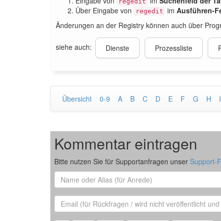
Eingabe von
im
Suchenfeld der Ta
regedit
Über Eingabe von
im
Ausführen-Fe
regedit
Änderungen an der Registry können auch über Progr
siehe auch:
Dienste
Prozessliste
Übersicht
0-9
A
B
C
D
E
F
G
H
I
Kommentar eintragen
Bitte nutzen Sie für Supportanfragen unser
Support-
Name
oder
Alias
Email
(für
Rückfrage)