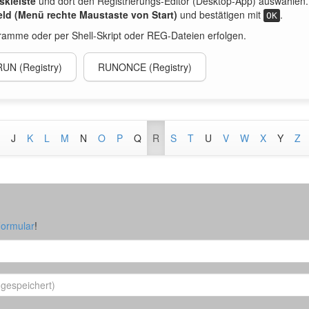
skleiste
und dort den
Registrierungs-Editor (Desktop-App) auswählen.
ld (Menü rechte Maustaste von Start)
und bestätigen mit
.
OK
amme oder per Shell-Skript oder REG-Dateien erfolgen.
RUN (Registry)
RUNONCE (Registry)
J
K
L
M
N
O
P
Q
R
S
T
U
V
W
X
Y
Z
Formular
!