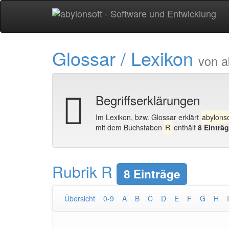
Glossar / Lexikon
von a
Begriffserklärungen
Im Lexikon, bzw. Glossar erklärt
abylonso
mit dem Buchstaben
R
enthält
8 Einträ
Rubrik R
8 Einträge
Übersicht
0-9
A
B
C
D
E
F
G
H
I