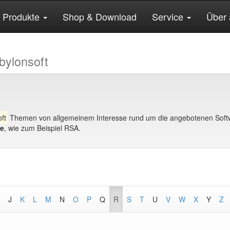
Produkte
Shop & Download
Service
Über 
bylonsoft
ft
Themen von allgemeinem Interesse rund um die angebotenen Softw
ge
, wie zum Beispiel RSA.
J
K
L
M
N
O
P
Q
R
S
T
U
V
W
X
Y
Z