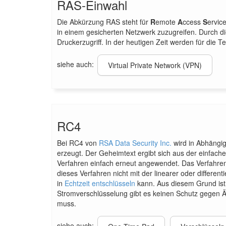
RAS-Einwahl
Die Abkürzung RAS steht für
R
emote
A
ccess
S
ervic
in einem gesicherten Netzwerk zuzugreifen. Durch di
Druckerzugriff. In der heutigen Zeit werden für die T
siehe auch:
Virtual Private Network (VPN)
RC4
Bei RC4 von
RSA Data Security Inc.
wird in Abhängig
erzeugt. Der Geheimtext ergibt sich aus der einfac
Verfahren einfach erneut angewendet. Das Verfahren 
dieses Verfahren nicht mit der linearer oder differe
in
Echtzeit entschlüsseln
kann. Aus diesem Grund ist 
Stromverschlüsselung gibt es keinen Schutz gegen Än
muss.
siehe auch: