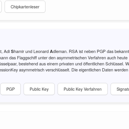
Chipkartenleser
st, Adi
S
hamir und Leonard
A
dleman. RSA ist neben PGP das bekannt
kann das Flaggschiff unter den asymmetrischen Verfahren auch heute n
elpaar, bestehend aus einem privaten und öffentlichen Schlüssel. W
in SessionKey asymmetrisch verschlüsselt. Die eigentlichen Daten wer
PGP
Public Key
Public Key Verfahren
Signat