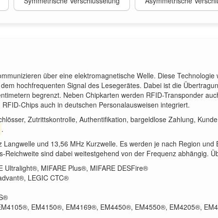
Symmetrische Verschlüsselung
Asymmetrische Verschl
munizieren über eine elektromagnetische Welle. Diese Technologie wir
s dem hochfrequenten Signal des Lesegerätes. Dabei ist die Übertrag
entimetern begrenzt. Neben Chipkarten werden RFID-Transponder auch
d RFID-Chips auch in deutschen Personalausweisen integriert.
hlösser, Zutrittskontrolle, Authentifikation, bargeldlose Zahlung, Kun
.
kHz Langwelle und 13,56 MHz Kurzwelle. Es werden je nach Region un
s-Reichweite sind dabei weitestgehend von der Frequenz abhängig. Üb
 Ultralight®, MIFARE Plus®, MIFARE DESFire®
advant®, LEGIC CTC®
 S®
M4105®, EM4150®, EM4169®, EM4450®, EM4550®, EM4205®, EM