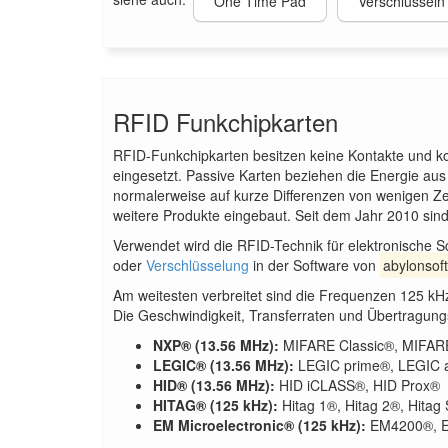
One Time Pad
Verschlüsseln
RFID Funkchipkarten
RFID-Funkchipkarten besitzen keine Kontakte und kom
eingesetzt. Passive Karten beziehen die Energie au
normalerweise auf kurze Differenzen von wenigen Z
weitere Produkte eingebaut. Seit dem Jahr 2010 sin
Verwendet wird die RFID-Technik für elektronische Sc
oder
Verschlüsselung
in der Software von
abylonsoft
Am weitesten verbreitet sind die Frequenzen 125 
Die Geschwindigkeit, Transferraten und Übertragung
NXP® (13.56 MHz):
MIFARE Classic®, MIFARE
LEGIC® (13.56 MHz):
LEGIC prime®, LEGIC 
HID® (13.56 MHz):
HID iCLASS®, HID Prox®
HITAG® (125 kHz):
Hitag 1®, Hitag 2®, Hitag
EM Microelectronic® (125 kHz):
EM4200®, E