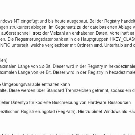
indows NT eingefügt und bis heute ausgebaut. Bei der Registry handel
n strukturiert ablegen. Im Gegensatz zu der dateibasierten Ablage vo
 äußerst schnell, trotz der Vielzahl an enthaltenen Daten. Vorteilhaft 
können. Die Registrierungsdatenbank ist in die Hauptgruppen HKE
teilt, welche vergleichbar mit Ordnern sind. Unterhalb sind die 
len)
alen Länge von 32-Bit. Dieser wird in der Registry in hexadezimalen
alen Länge von 64-Bit. Dieser wird in der Registry in hexadezimalen
 Umgebungsvariable enthalten kann
te. Diese werden über Standard-Trennzeichen getrennt, sodass ein dire
 Datentyp für kodierte Beschreibung von Hardware-Ressourcen
spezifischen Registrierungpfad (RegPath). Hierzu bietet Windows als Ha