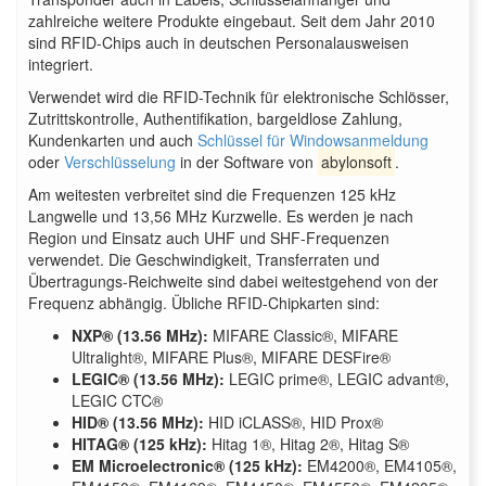
zahlreiche weitere Produkte eingebaut. Seit dem Jahr 2010
sind RFID-Chips auch in deutschen Personalausweisen
integriert.
Verwendet wird die RFID-Technik für elektronische Schlösser,
Zutrittskontrolle, Authentifikation, bargeldlose Zahlung,
Kundenkarten und auch
Schlüssel für Windowsanmeldung
oder
Verschlüsselung
in der Software von
abylonsoft
.
Am weitesten verbreitet sind die Frequenzen 125 kHz
Langwelle und 13,56 MHz Kurzwelle. Es werden je nach
Region und Einsatz auch UHF und SHF-Frequenzen
verwendet. Die Geschwindigkeit, Transferraten und
Übertragungs-Reichweite sind dabei weitestgehend von der
Frequenz abhängig. Übliche RFID-Chipkarten sind:
NXP® (13.56 MHz):
MIFARE Classic®, MIFARE
Ultralight®, MIFARE Plus®, MIFARE DESFire®
LEGIC® (13.56 MHz):
LEGIC prime®, LEGIC advant®,
LEGIC CTC®
HID® (13.56 MHz):
HID iCLASS®, HID Prox®
HITAG® (125 kHz):
Hitag 1®, Hitag 2®, Hitag S®
EM Microelectronic® (125 kHz):
EM4200®, EM4105®,