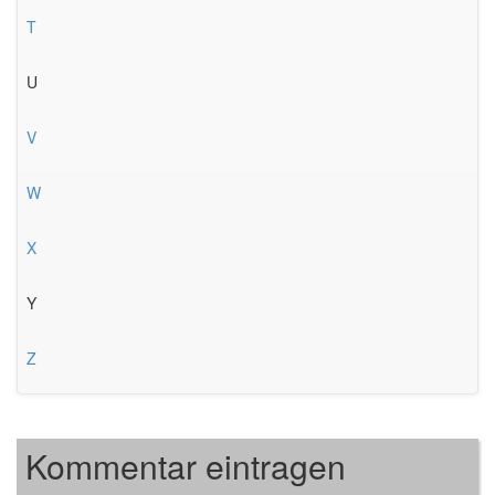
T
U
V
W
X
Y
Z
Kommentar eintragen