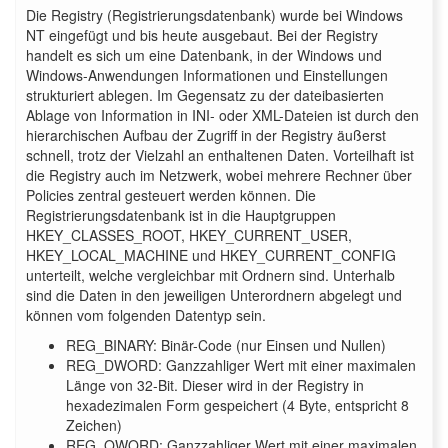
Die Registry (Registrierungsdatenbank) wurde bei Windows
NT eingefügt und bis heute ausgebaut. Bei der Registry
handelt es sich um eine Datenbank, in der Windows und
Windows-Anwendungen Informationen und Einstellungen
strukturiert ablegen. Im Gegensatz zu der dateibasierten
Ablage von Information in INI- oder XML-Dateien ist durch den
hierarchischen Aufbau der Zugriff in der Registry äußerst
schnell, trotz der Vielzahl an enthaltenen Daten. Vorteilhaft ist
die Registry auch im Netzwerk, wobei mehrere Rechner über
Policies zentral gesteuert werden können. Die
Registrierungsdatenbank ist in die Hauptgruppen
HKEY_CLASSES_ROOT, HKEY_CURRENT_USER,
HKEY_LOCAL_MACHINE und HKEY_CURRENT_CONFIG
unterteilt, welche vergleichbar mit Ordnern sind. Unterhalb
sind die Daten in den jeweiligen Unterordnern abgelegt und
können vom folgenden Datentyp sein.
REG_BINARY: Binär-Code (nur Einsen und Nullen)
REG_DWORD: Ganzzahliger Wert mit einer maximalen
Länge von 32-Bit. Dieser wird in der Registry in
hexadezimalen Form gespeichert (4 Byte, entspricht 8
Zeichen)
REG_QWORD: Ganzzahliger Wert mit einer maximalen