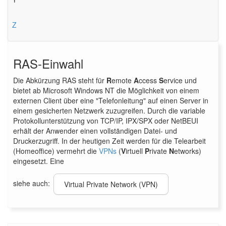
Z
RAS-Einwahl
Die Abkürzung RAS steht für
R
emote
A
ccess
S
ervice und
bietet ab Microsoft Windows NT die Möglichkeit von einem
externen Client über eine "Telefonleitung" auf einen Server in
einem gesicherten Netzwerk zuzugreifen. Durch die variable
Protokollunterstützung von TCP/IP, IPX/SPX oder NetBEUI
erhält der Anwender einen vollständigen Datei- und
Druckerzugriff. In der heutigen Zeit werden für die Telearbeit
(Homeoffice) vermehrt die
VPNs
(
V
irtuell
P
rivate
N
etworks)
eingesetzt. Eine
siehe auch:
Virtual Private Network (VPN)