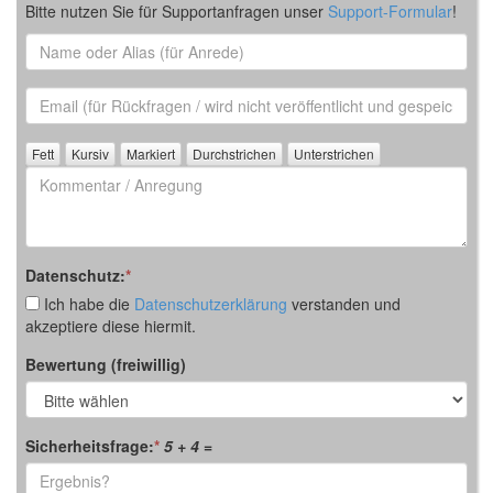
Bitte nutzen Sie für Supportanfragen unser
Support-Formular
!
Name
oder
Alias
Email
(für
Rückfrage)
Kommentar
/
Anregung
Datenschutz:
*
Ich habe die
Datenschutzerklärung
verstanden und
akzeptiere diese hiermit.
Bewertung (freiwillig)
Sicherheitsfrage:
*
5 + 4
=