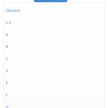
Übersicht
0-9
A
B
C
D
E
F
G