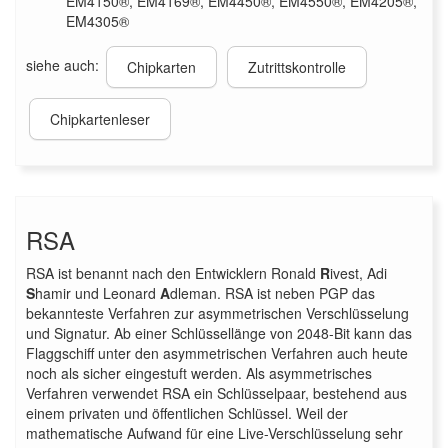
EM4150®, EM4169®, EM4450®, EM4550®, EM4205®,
EM4305®
siehe auch:
Chipkarten
Zutrittskontrolle
Chipkartenleser
RSA
RSA ist benannt nach den Entwicklern Ronald
R
ivest, Adi
S
hamir und Leonard
A
dleman. RSA ist neben PGP das
bekannteste Verfahren zur asymmetrischen Verschlüsselung
und Signatur. Ab einer Schlüssellänge von 2048-Bit kann das
Flaggschiff unter den asymmetrischen Verfahren auch heute
noch als sicher eingestuft werden. Als asymmetrisches
Verfahren verwendet RSA ein Schlüsselpaar, bestehend aus
einem privaten und öffentlichen Schlüssel. Weil der
mathematische Aufwand für eine Live-Verschlüsselung sehr