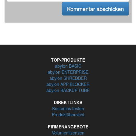
TOP-PRODUKTE
abylon BASIC
abylon ENTERPRISE
abylon SHREDDER
abylon APP-BLOCKER
abylon BACKUP-TUBE
DIREKTLINKS
Kostenlos testen
Produktübersicht
FIRMENANGEBOTE
Volumenlizenzen