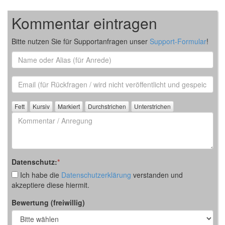
Kommentar eintragen
Bitte nutzen Sie für Supportanfragen unser
Support-Formular
!
Name
oder
Alias
Email
(für
Rückfrage)
Kommentar
/
Anregung
Datenschutz:
*
Ich habe die
Datenschutzerklärung
verstanden und
akzeptiere diese hiermit.
Bewertung (freiwillig)