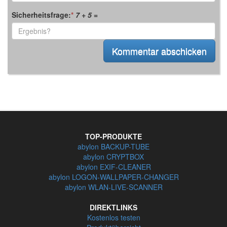
Sicherheitsfrage:
*
7 + 5
=
TOP-PRODUKTE
abylon BACKUP-TUBE
abylon CRYPTBOX
abylon EXIF-CLEANER
abylon LOGON-WALLPAPER-CHANGER
abylon WLAN-LIVE-SCANNER
DIREKTLINKS
Kostenlos testen