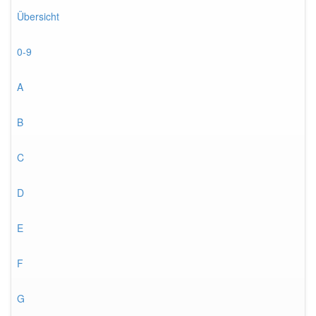
Übersicht
0-9
A
B
C
D
E
F
G