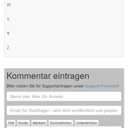
W
X
Y
Z
Kommentar eintragen
Bitte nutzen Sie für Supportanfragen unser
Support-Formular
!
Name
oder
Alias
Email
(für
Rückfrage)
Kommentar
/