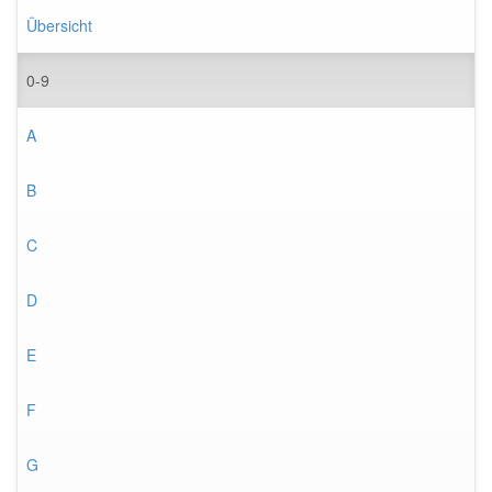
Übersicht
0-9
A
B
C
D
E
F
G