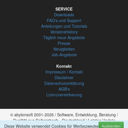
SERVICE
Downloads
FAQ's und Support
Anleitungen und Tutorials
Versionshistory
Täglich neue Angebote
Presse
Neuigkeiten
Job-Angebote
Kontakt
Impressum / Kontakt
Disclaimer
Datenschutzerklärung
AGB's
Lizenzvereinbarung
© abylonsoft 2001-2026 / Software, Entwicklung, Beratung /
Qualität aus Seibersbach - Deutschland / Letztes Update
Diese Website verwendet Cookies für Werbezwecke
30.07.2025
Ausblenden