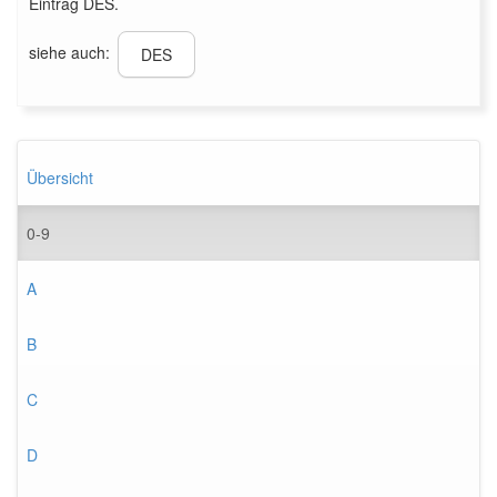
Eintrag DES.
siehe auch:
DES
Übersicht
0-9
A
B
C
D