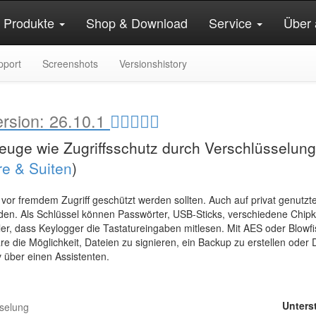
Produkte
Shop & Download
Service
Über 
pport
Screenshots
Versionshistory
ersion:
26.10.1
uge wie Zugriffsschutz durch Verschlüsselung
re & Suiten
)
e vor fremdem Zugriff geschützt werden sollten. Auch auf privat genu
den. Als Schlüssel können Passwörter, USB-Sticks, verschiedene Chipka
ler, dass Keylogger die Tastatureingaben mitlesen. Mit AES oder Blowf
are die Möglichkeit, Dateien zu signieren, ein Backup zu erstellen ode
v über einen Assistenten.
Unters