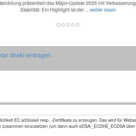
twickilung präsentiert das Major-Update 2025 mit Verbesserun
Stabilität. Ein Highlight ist der ...
weiter lesen
ar direkt eintragen
glichkeit EC schlüssel resp. -Zertifikate zu erzeugen. Das wird für We
ypen zusammen einzusetzen (um dann auch eDSA/_ECDHE_ECDSA über e