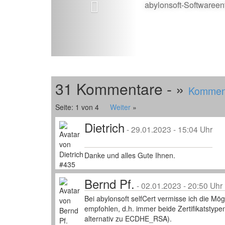
abylonsoft-Softwareen
31 Kommentare - »
Komment
Seite: 1 von 4
Weiter
»
Dietrich
-
29.01.2023 - 15:04 Uhr
Danke und alles Gute Ihnen.
Bernd Pf.
-
02.01.2023 - 20:50 Uhr
Bei abylonsoft selfCert vermisse ich die Mö
empfohlen, d.h. immer beide Zertifikatst
alternativ zu ECDHE_RSA).