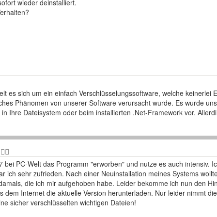
ort wieder deinstalliert.
Verhalten?
 es sich um ein einfach Verschlüsselungssoftware, welche keinerlei E
 solches Phänomen von unserer Software verursacht wurde. Es wurde un
e in Ihre Dateisystem oder beim installierten .Net-Framework vor. All
17 bei PC-Welt das Programm "erworben" und nutze es auch intensiv. 
war ich sehr zufrieden. Nach einer Neuinstallation meines Systems woll
n damals, die ich mir aufgehoben habe. Leider bekomme ich nun den Hin
 dem Internet die aktuelle Version herunterladen. Nur leider nimmt die
ine sicher verschlüsselten wichtigen Dateien!