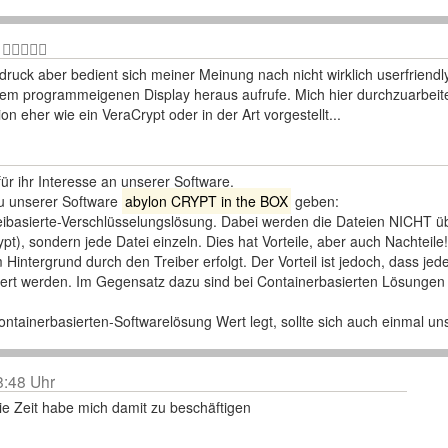
uck aber bedient sich meiner Meinung nach nicht wirklich userfriendly
dem programmeigenen Display heraus aufrufe. Mich hier durchzuarbeiten
n eher wie ein VeraCrypt oder in der Art vorgestellt...
ür ihr Interesse an unserer Software.
zu unserer Software
abylon CRYPT in the BOX
geben:
teibasierte-Verschlüsselungslösung. Dabei werden die Dateien NICHT üb
pt), sondern jede Datei einzeln. Dies hat Vorteile, aber auch Nachteile!
 Hintergrund durch den Treiber erfolgt. Der Vorteil ist jedoch, dass jed
ert werden. Im Gegensatz dazu sind bei Containerbasierten Lösungen 
ntainerbasierten-Softwarelösung Wert legt, sollte sich auch einmal u
8:48 Uhr
die Zeit habe mich damit zu beschäftigen