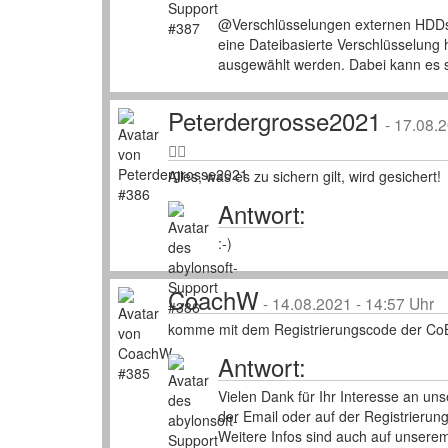
@Verschlüsselungen externen HDDs 
eine Dateibasierte Verschlüsselung h
ausgewählt werden. Dabei kann es s
Peterdergrosse2021
-
17.08.2
Alles, was es zu sichern gilt, wird gesichert!
Antwort:
:-)
CoachW
-
14.08.2021 - 14:57 Uhr
komme mit dem Registrierungscode der CoBi
Antwort:
Vielen Dank für Ihr Interesse an u
der Email oder auf der Registrieru
Weitere Infos sind auch auf unserem 