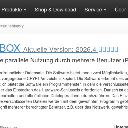
Produkte
Shop & Download
Service
Über 
rsionshistory
 BOX
Aktuelle Version:
2026.4
ie parallele Nutzung durch mehrere Benutzer (
erfreundlicher Datensafe. Die Software bietet Ihnen zwei Möglichkeiten
s vorgegebene CRYPT-Verzeichnis kopiert. Die Software erkennt dies u
zlich bietet die Software ein Programmfenster, in dem die verschlüssel
 das Einstecken des Hardware-Schlüssels erforderlich. Danach ist der
 bearbeiten und alle üblichen Dateioperationen durchzuführen. Das Hi
 Die verschlüsselten Dateien werden mit dem gewohnten Programm ge
Zugriff mehrerer berechtigter Benutzer, z.B. über das Netzwerk, gewährlei
Unters