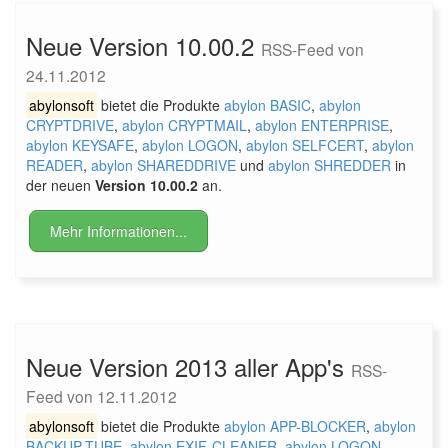
Neue Version 10.00.2
RSS-Feed von
24.11.2012
abylonsoft
bietet die Produkte
abylon BASIC
,
abylon
CRYPTDRIVE
,
abylon CRYPTMAIL
,
abylon ENTERPRISE
,
abylon KEYSAFE
,
abylon LOGON
,
abylon SELFCERT
,
abylon
READER
,
abylon SHAREDDRIVE
und
abylon SHREDDER
in
der neuen
Version 10.00.2
an.
Mehr Informationen...
Neue Version 2013 aller App's
RSS-
Feed von 12.11.2012
abylonsoft
bietet die Produkte
abylon APP-BLOCKER
,
abylon
BACKUP-TUBE
,
abylon EXIF-CLEANER
,
abylon LOGON-