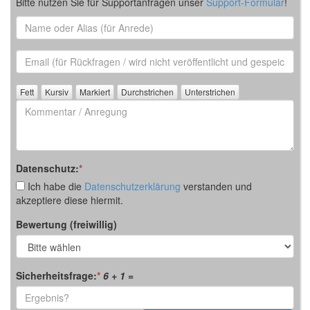
Bitte nutzen Sie für Supportanfragen unser
Support-Formular
!
Name
oder
Alias
Email
(für
Rückfrage)
Kommentar
/
Anregung
Datenschutz:
*
Ich habe die
Datenschutzerklärung
verstanden und
akzeptiere diese hiermit.
Bewertung (freiwillig)
Sicherheitsfrage:
*
6 + 1
=