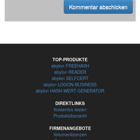
TOP-PRODUKTE
abylon FREEHASH
abylon READER
abylon SELFCERT
abylon LOGON-BUSINESS
abylon HASH-WERT-GENERATOR
DIREKTLINKS
Kostenlos testen
Produktübersicht
FIRMENANGEBOTE
Volumenlizenzen