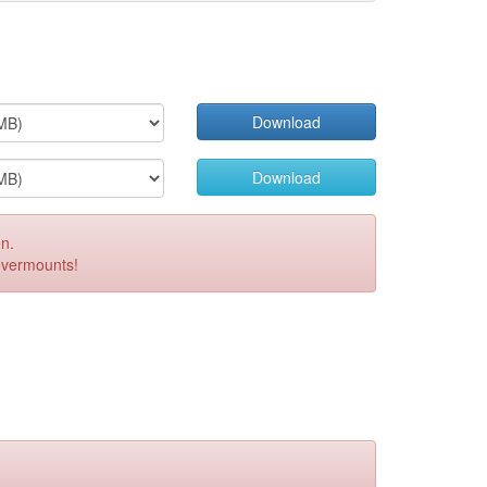
Download
Download
en.
Covermounts!