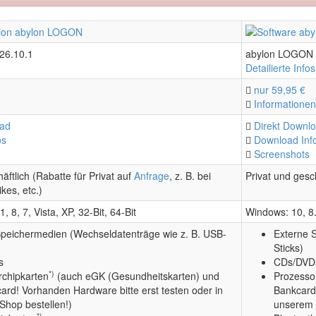
26.10.1
abylon LOGON 
Detailierte Infos
nur 59,95 €
Informationen
oad
Direkt Downl
os
Download Inf
Screenshots
äftlich (Rabatte für Privat auf
Anfrage
, z. B. bei
Privat und gesch
kes, etc.)
, 8, 7, Vista, XP, 32-Bit, 64-Bit
Windows: 10, 8.1
Speichermedien (Wechseldatenträge wie z. B. USB-
Externe 
Sticks)
s
CDs/DVD
*)
rchipkarten
(auch eGK (Gesundheitskarten) und
Prozesso
rd! Vorhanden Hardware bitte erst testen oder in
Bankcard!
Shop bestellen!)
unserem 
*)