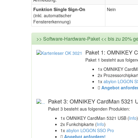
Funktion Single Sign-On
Nein
(inkl. automatischer
Fenstererkennung)
>> Software-Hardware-Paket << bis zu 20% ge
Paket 1: OMNIKEY 
Paket 1 besteht aus folge
1x OMNIKEY CardMa
2x Prozessorchipkart
1x
abylon LOGON 
Angebot anforde
Paket 3: OMNIKEY CardMan 5321 
Paket 3 besteht aus folgenden Produkten:
1x OMNIKEY CardMan 5321 USB (
Info
)
2x Funkchipkarte (
Info
)
1x
abylon LOGON SSO Pro
Angebot anfordern!