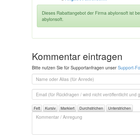
Dieses Rabattangebot der Firma
abylonsoft
ist b
abylonsoft
.
Kommentar eintragen
Bitte nutzen Sie für Supportanfragen unser
Support-Fo
Name
oder
Alias
Email
(für
Rückfrage)
Kommentar
/
Anregung