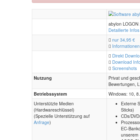
abylon LOGON 
Detailierte Infos
nur 34,95 €
Informationen
Direkt Downl
Download Inf
Screenshots
Nutzung
Privat und gesch
Bewertungen, Li
Betriebssystem
Windows: 10, 8.1
Unterstützte Medien
Externe 
(Hardwareschlüssel)
Sticks)
(Spezielle Unterstützung auf
CDs/DVD
Anfrage
)
Prozesso
EC-Bankca
unserem 