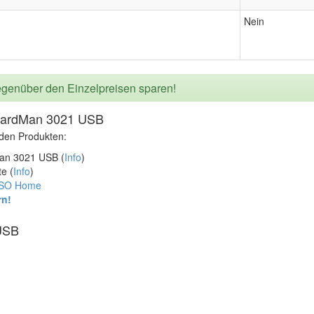
Nein
genüber den Einzelpreisen sparen!
CardMan 3021 USB
nden Produkten:
n 3021 USB (
Info
)
e (
Info
)
SSO Home
rn!
USB