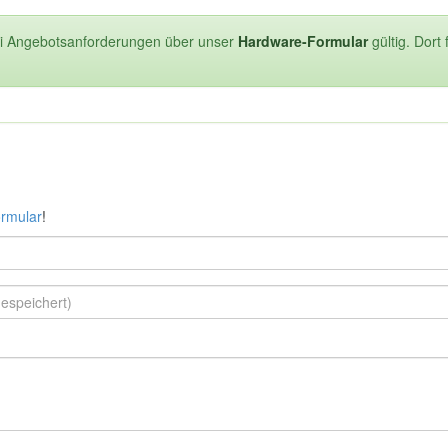
ei Angebotsanforderungen über unser
Hardware-Formular
gültig. Dort
rmular
!