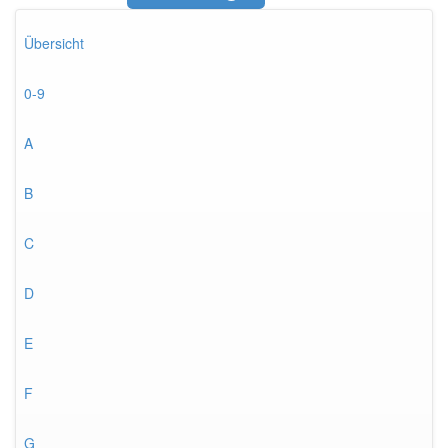
Übersicht
0-9
A
B
C
D
E
F
G