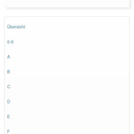
Übersicht
0-9
A
B
C
D
E
F