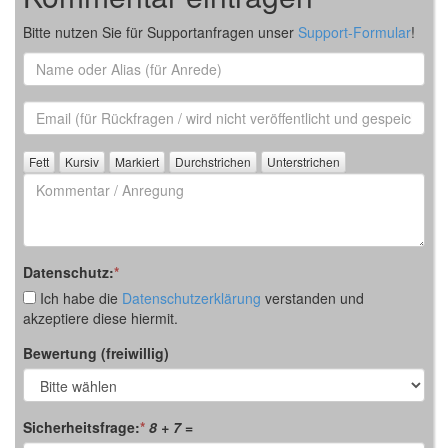
Bitte nutzen Sie für Supportanfragen unser
Support-Formular
!
Name
oder
Alias
Email
(für
Rückfrage)
Kommentar
/
Anregung
Datenschutz:
*
Ich habe die
Datenschutzerklärung
verstanden und
akzeptiere diese hiermit.
Bewertung (freiwillig)
Sicherheitsfrage:
*
8 + 7
=