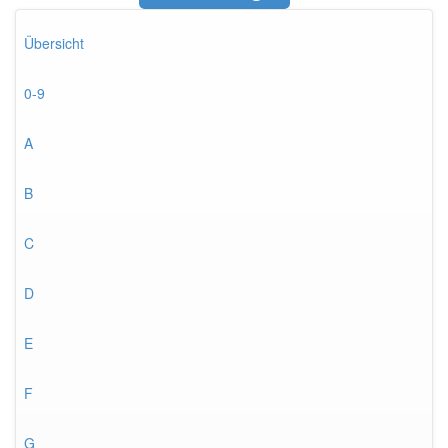
Übersicht
0-9
A
B
C
D
E
F
G