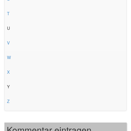
T
U
V
W
X
Y
Z
Kommentar eintragen