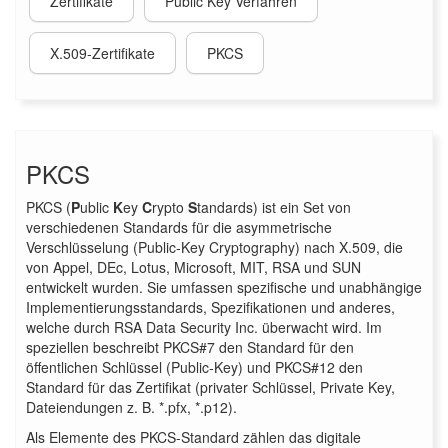
Zertifikate
Public Key Verfahren
X.509-Zertifikate
PKCS
PKCS
PKCS (
P
ublic
K
ey
C
rypto
S
tandards) ist ein Set von
verschiedenen Standards für die asymmetrische
Verschlüsselung (Public-Key Cryptography) nach X.509, die
von Appel, DEc, Lotus, Microsoft, MIT, RSA und SUN
entwickelt wurden. Sie umfassen spezifische und unabhängige
Implementierungsstandards, Spezifikationen und anderes,
welche durch RSA Data Security Inc. überwacht wird. Im
speziellen beschreibt PKCS#7 den Standard für den
öffentlichen Schlüssel (Public-Key) und PKCS#12 den
Standard für das Zertifikat (privater Schlüssel, Private Key,
Dateiendungen z. B. *.pfx, *.p12).
Als Elemente des PKCS-Standard zählen das digitale