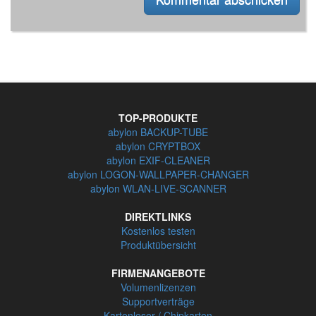
TOP-PRODUKTE
abylon BACKUP-TUBE
abylon CRYPTBOX
abylon EXIF-CLEANER
abylon LOGON-WALLPAPER-CHANGER
abylon WLAN-LIVE-SCANNER
DIREKTLINKS
Kostenlos testen
Produktübersicht
FIRMENANGEBOTE
Volumenlizenzen
Supportverträge
Kartenleser / Chipkarten