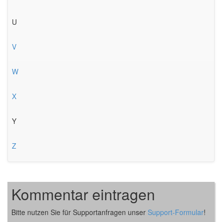
U
V
W
X
Y
Z
Kommentar eintragen
Bitte nutzen Sie für Supportanfragen unser
Support-Formular
!