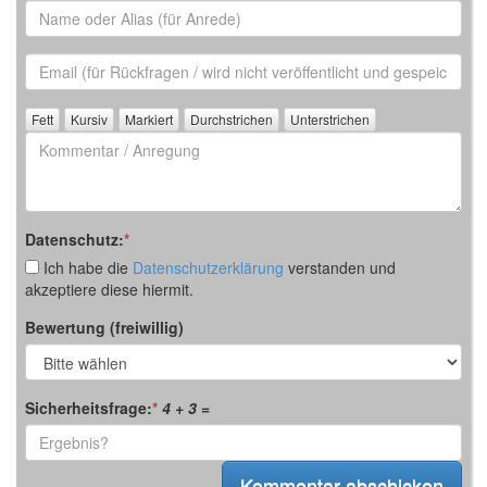
Name
oder
Alias
Email
(für
Rückfrage)
Kommentar
/
Anregung
Datenschutz:
*
Ich habe die
Datenschutzerklärung
verstanden und
akzeptiere diese hiermit.
Bewertung (freiwillig)
Sicherheitsfrage:
*
4 + 3
=