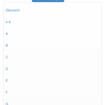
Übersicht
0-9
A
B
C
D
E
F
G