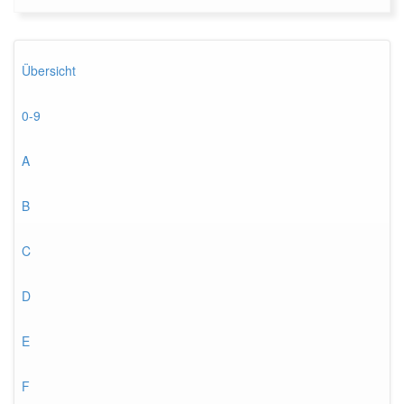
Übersicht
0-9
A
B
C
D
E
F