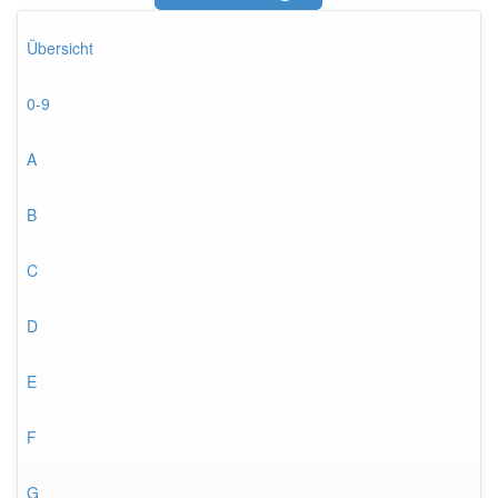
Übersicht
0-9
A
B
C
D
E
F
G