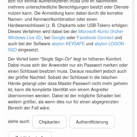
sich nur einmal Authentifizieren muss und im Nachhinein
mehrere unterschiedliche Berechtigungen besitzt oder Dienste
nutzen kann. Die Anmeldung kann dabei durch die korrekte
Namen- und Kennwortkombination oder einen
Hardwareschlüssel (z. B. Chipkarte oder USB-Token) erfolgen.
Dieses Verfahren wird dabei bei der
Microsoft-Konto (früher
Windows Live-ID)
, bei
Google
oder
Facebook Connect
und
auch bei der Software
abylon KEYSAFE
und
abylon LOGON
SSO
eingesetzt.
Der Vorteil beim "Single Sign-On" liegt im höheren Komfort.
Dabei muss sich der Anwender nur ein Passwort merken oder
einen Schlüssel besitzen muss. Daraus resultiert jedoch auch
der größte Nachteil. Sobald der Schlüssel in die falschen
Hände gelangt oder dass Master-Passwort nicht mehr geheim
ist, kann die komplette Identität von einem Angreifer
übernommen werden. Dabei ist der mögliche Schaden bei
weitem größer, als wenn dies nur für einen abgegrenzten
Bereich der Fall wäre.
siehe auch:
Chipkarten
Authentifizierung