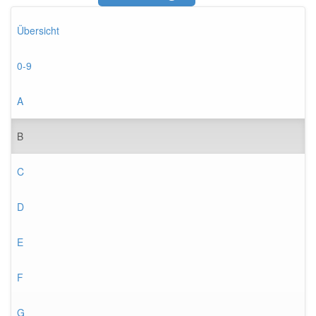
Übersicht
0-9
A
B
C
D
E
F
G