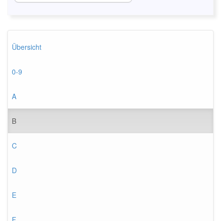
Übersicht
0-9
A
B
C
D
E
F