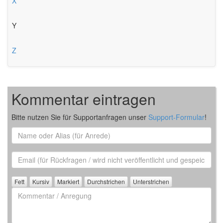
X
Y
Z
Kommentar eintragen
Bitte nutzen Sie für Supportanfragen unser
Support-Formular
!
Name
oder
Alias
Email
(für
Rückfrage)
Kommentar
/
Anregung