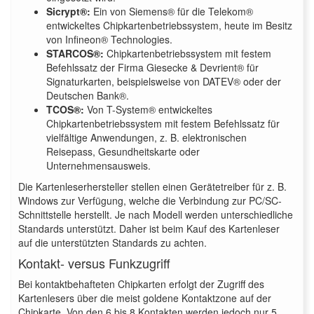
Sicrypt®:
Ein von Siemens® für die Telekom®
entwickeltes Chipkartenbetriebssystem, heute im Besitz
von Infineon® Technologies.
STARCOS®:
Chipkartenbetriebssystem mit festem
Befehlssatz der Firma Giesecke & Devrient® für
Signaturkarten, beispielsweise von DATEV® oder der
Deutschen Bank®.
TCOS®:
Von T-System® entwickeltes
Chipkartenbetriebssystem mit festem Befehlssatz für
vielfältige Anwendungen, z. B. elektronischen
Reisepass, Gesundheitskarte oder
Unternehmensausweis.
Die Kartenleserhersteller stellen einen Gerätetreiber für z. B.
Windows zur Verfügung, welche die Verbindung zur PC/SC-
Schnittstelle herstellt. Je nach Modell werden unterschiedliche
Standards unterstützt. Daher ist beim Kauf des Kartenleser
auf die unterstützten Standards zu achten.
Kontakt- versus Funkzugriff
Bei kontaktbehafteten Chipkarten erfolgt der Zugriff des
Kartenlesers über die meist goldene Kontaktzone auf der
Chipkarte. Von den 6 bis 8 Kontakten werden jedoch nur 5