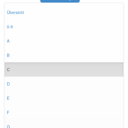
Übersicht
0-9
A
B
C
D
E
F
G