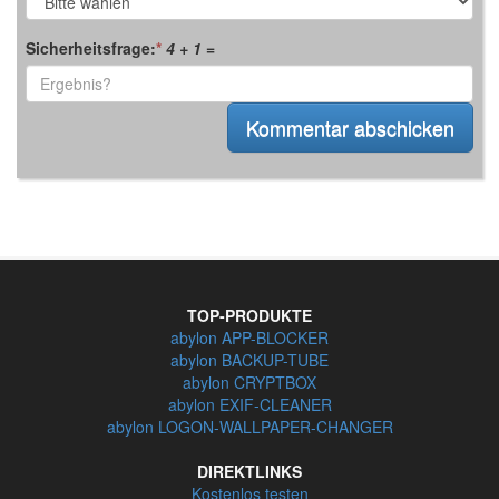
Sicherheitsfrage:
*
4 + 1
=
TOP-PRODUKTE
abylon APP-BLOCKER
abylon BACKUP-TUBE
abylon CRYPTBOX
abylon EXIF-CLEANER
abylon LOGON-WALLPAPER-CHANGER
DIREKTLINKS
Kostenlos testen