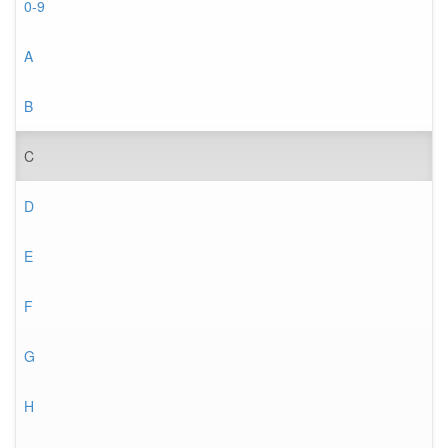
0-9
A
B
C
D
E
F
G
H