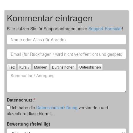
Kommentar eintragen
Bitte nutzen Sie für Supportanfragen unser
Support-Formular
!
Name
oder
Alias
Email
(für
Rückfrage)
Kommentar
/
Anregung
Datenschutz:
*
Ich habe die
Datenschutzerklärung
verstanden und
akzeptiere diese hiermit.
Bewertung (freiwillig)