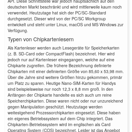
API. Diese Schnittstelle war jedoch hauptsächlich auf den
deutschen Markt beschränkt und wird mittlerweile kaum noch
verwendet. Heutzutage hat sich der PC/SC-Standard
durchgesetzt. Dieser wird von der PC/SC Workgroup
entwickelt und steht unter Linux, macOS und MS Windows zur
Verfügung.
Typen von Chipkartenlesern
Als Kartenleser werden auch Lesegeräte für Speicherkarten
(z. B. SD-Card oder CompactFlash) bezeichnet. Hier wird
jedoch nur auf Kartenleser eingegangen, welche auf eine
Chipkarte zugreifen. Die frühere Bezeichnung definierte
Chipkarten mit einer definierten Größe von 85,60 x 53,98 mm.
Über die Jahre sind weitere Größen hinzu gekommen, primär
um Platz zu sparen. Heutige Nano-SIM-Karten für Handys
sind beispielsweise nur noch 12,3 x 8,8 mm groß. In den
Anfängen der Chipkarte handelte es sich auch um reine
Speicherchipkarten. Diese waren nicht oder nur unzureichend
gegen Manipulation geschützt. Heutzutage werden
weitestgehend Prozessorchipkarten eingesetzt. Diese haben
ein eigenes Betriebssystem auf dem Chip integriert. Das
Chipkarten-Betriebssystem wird im englischen als Card
Operating System (COS) bezeichnet. Leider ist das Angebot