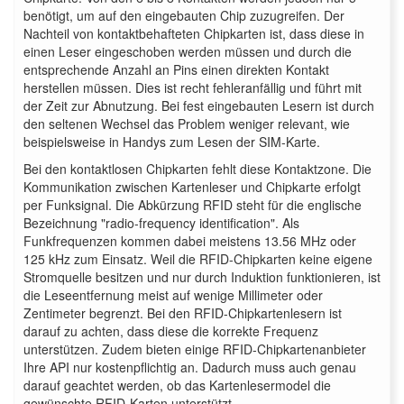
benötigt, um auf den eingebauten Chip zuzugreifen. Der
Nachteil von kontaktbehafteten Chipkarten ist, dass diese in
einen Leser eingeschoben werden müssen und durch die
entsprechende Anzahl an Pins einen direkten Kontakt
herstellen müssen. Dies ist recht fehleranfällig und führt mit
der Zeit zur Abnutzung. Bei fest eingebauten Lesern ist durch
den seltenen Wechsel das Problem weniger relevant, wie
beispielsweise in Handys zum Lesen der SIM-Karte.
Bei den kontaktlosen Chipkarten fehlt diese Kontaktzone. Die
Kommunikation zwischen Kartenleser und Chipkarte erfolgt
per Funksignal. Die Abkürzung RFID steht für die englische
Bezeichnung "radio-frequency identification". Als
Funkfrequenzen kommen dabei meistens 13.56 MHz oder
125 kHz zum Einsatz. Weil die RFID-Chipkarten keine eigene
Stromquelle besitzen und nur durch Induktion funktionieren, ist
die Leseentfernung meist auf wenige Millimeter oder
Zentimeter begrenzt. Bei den RFID-Chipkartenlesern ist
darauf zu achten, dass diese die korrekte Frequenz
unterstützen. Zudem bieten einige RFID-Chipkartenanbieter
Ihre API nur kostenpflichtig an. Dadurch muss auch genau
darauf geachtet werden, ob das Kartenlesermodel die
gewünschte RFID-Karten unterstützt.