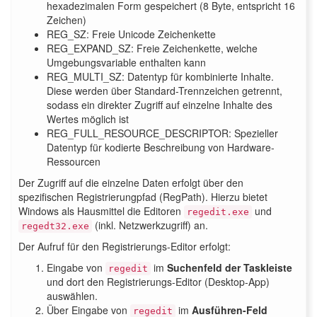
hexadezimalen Form gespeichert (8 Byte, entspricht 16
Zeichen)
REG_SZ: Freie Unicode Zeichenkette
REG_EXPAND_SZ: Freie Zeichenkette, welche
Umgebungsvariable enthalten kann
REG_MULTI_SZ: Datentyp für kombinierte Inhalte.
Diese werden über Standard-Trennzeichen getrennt,
sodass ein direkter Zugriff auf einzelne Inhalte des
Wertes möglich ist
REG_FULL_RESOURCE_DESCRIPTOR: Spezieller
Datentyp für kodierte Beschreibung von Hardware-
Ressourcen
Der Zugriff auf die einzelne Daten erfolgt über den
spezifischen Registrierungpfad (RegPath). Hierzu bietet
Windows als Hausmittel die Editoren
und
regedit.exe
(inkl. Netzwerkzugriff) an.
regedt32.exe
Der Aufruf für den Registrierungs-Editor erfolgt:
Eingabe von
im
Suchenfeld der Taskleiste
regedit
und dort den
Registrierungs-Editor (Desktop-App)
auswählen.
Über Eingabe von
im
Ausführen-Feld
regedit