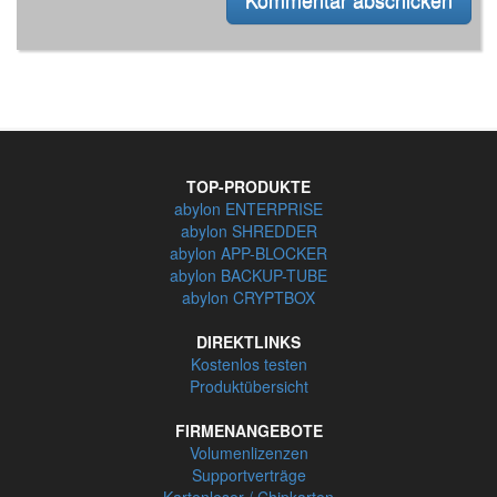
TOP-PRODUKTE
abylon ENTERPRISE
abylon SHREDDER
abylon APP-BLOCKER
abylon BACKUP-TUBE
abylon CRYPTBOX
DIREKTLINKS
Kostenlos testen
Produktübersicht
FIRMENANGEBOTE
Volumenlizenzen
Supportverträge