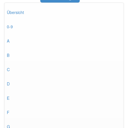
Übersicht
0-9
A
B
C
D
E
F
G