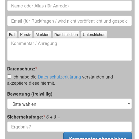
Name
oder
Alias
Email
(für
Rückfrage)
Kommentar
/
Anregung
Datenschutz:
*
Ich habe die
Datenschutzerklärung
verstanden und
akzeptiere diese hiermit.
Bewertung (freiwillig)
Sicherheitsfrage:
*
6 + 3
=