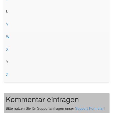
U
V
W
X
Y
Z
Kommentar eintragen
Bitte nutzen Sie für Supportanfragen unser
Support-Formular
!