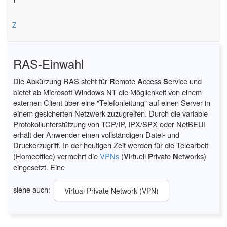
Z
RAS-Einwahl
Die Abkürzung RAS steht für
R
emote
A
ccess
S
ervice und
bietet ab Microsoft Windows NT die Möglichkeit von einem
externen Client über eine "Telefonleitung" auf einen Server in
einem gesicherten Netzwerk zuzugreifen. Durch die variable
Protokollunterstützung von TCP/IP, IPX/SPX oder NetBEUI
erhält der Anwender einen vollständigen Datei- und
Druckerzugriff. In der heutigen Zeit werden für die Telearbeit
(Homeoffice) vermehrt die
VPNs
(
V
irtuell
P
rivate
N
etworks)
eingesetzt. Eine
siehe auch:
Virtual Private Network (VPN)