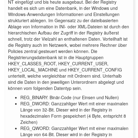
NT eingefügt und bis heute ausgebaut. Bei der Registry
handelt es sich um eine Datenbank, in der Windows und
Windows-Anwendungen Informationen und Einstellungen
strukturiert ablegen. Im Gegensatz zu der dateibasierten
Ablage von Information in INI- oder XML-Dateien ist durch den
hierarchischen Aufbau der Zugriff in der Registry äußerst
schnell, trotz der Vielzahl an enthaltenen Daten. Vorteilhaft ist
die Registry auch im Netzwerk, wobei mehrere Rechner über
Policies zentral gesteuert werden können. Die
Registrierungsdatenbank ist in die Hauptgruppen
HKEY_CLASSES_ROOT, HKEY_CURRENT_USER,
HKEY_LOCAL_MACHINE und HKEY_CURRENT_CONFIG
unterteilt, welche vergleichbar mit Ordnern sind. Unterhalb
sind die Daten in den jeweiligen Unterordnern abgelegt und
können vom folgenden Datentyp sein.
REG_BINARY: Binär-Code (nur Einsen und Nullen)
REG_DWORD: Ganzzahliger Wert mit einer maximalen
Länge von 32-Bit. Dieser wird in der Registry in
hexadezimalen Form gespeichert (4 Byte, entspricht 8
Zeichen)
REG_QWORD: Ganzzahliger Wert mit einer maximalen
Länge von 64-Bit. Dieser wird in der Registry in