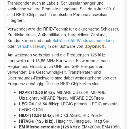
Transponder auch in Labels, Schlüsselanhänger und
zahlreiche weitere Produkte eingebaut. Seit dem Jahr 2010
sind RFID-Chips auch in deutschen Personalausweisen
integriert.
Verwendet wird die RFID-Technik für elektronische Schlösser,
Zutrittskontrolle, Authentifikation, bargeldlose Zahlung,
Kundenkarten und auch
Schlüssel für Windowsanmeldung
oder
Verschlüsselung
in der Software von
abylonsoft
.
Am weitesten verbreitet sind die Frequenzen 125 kHz
Langwelle und 13,56 MHz Kurzwelle. Es werden je nach
Region und Einsatz auch UHF und SHF-Frequenzen
verwendet. Die Geschwindigkeit, Transferraten und
Übertragungs-Reichweite sind dabei weitestgehend von der
Frequenz abhängig. Übliche RFID-Chipkarten sind:
NXP® (13.56 MHz):
MIFARE Classic®, MIFARE
Ultralight®, MIFARE Plus®, MIFARE DESFire®
LEGIC® (13.56 MHz):
LEGIC prime®, LEGIC advant®,
LEGIC CTC®
HID® (13.56 MHz):
HID iCLASS®, HID Prox®
HITAG® (125 kHz):
Hitag 1®, Hitag 2®, Hitag S®
EM Microelectronic® (125 kHz):
EM4200®, EM4105®,