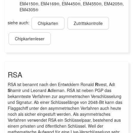
EM4150®, EM4169®, EM4450®, EM4550®, EM4205®,
EM4305®
siehe auch:
Chipkarten
Zutrittskontrolle
Chipkartenleser
RSA
RSA ist benannt nach den Entwicklern Ronald
R
ivest, Adi
S
hamir und Leonard
A
dleman. RSA ist neben PGP das
bekannteste Verfahren zur asymmetrischen Verschlüsselung
und Signatur. Ab einer Schlüssellänge von 2048-Bit kann das
Flaggschiff unter den asymmetrischen Verfahren auch heute
noch als sicher eingestuft werden. Als asymmetrisches
Verfahren verwendet RSA ein Schlüsselpaar, bestehend aus
einem privaten und öffentlichen Schlüssel. Weil der
mathematische Aufwand für eine Live-Verschlüsselung sehr