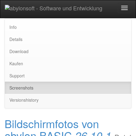
Toggl
naviga
Info
Details
Download
Kaufen
Support
Screenshots
Versionshistory
Bildschirmfotos von
abylon BASIC
26.10.1