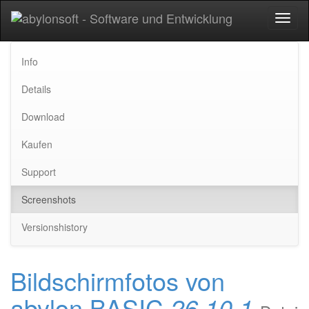
Toggl
naviga
Info
Details
Download
Kaufen
Support
Screenshots
Versionshistory
Bildschirmfotos von
abylon BASIC
26.10.1