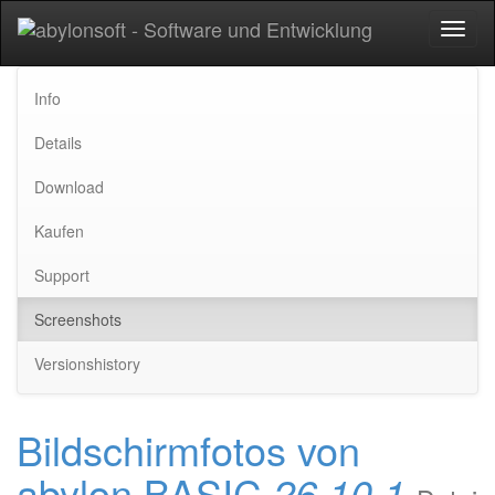
Toggl
naviga
Info
Details
Download
Kaufen
Support
Screenshots
Versionshistory
Bildschirmfotos von
abylon BASIC
26.10.1