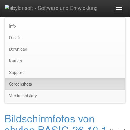
Toggl
naviga
Info
Details
Download
Kaufen
Support
Screenshots
Versionshistory
Bildschirmfotos von
abylon BASIC
26.10.1