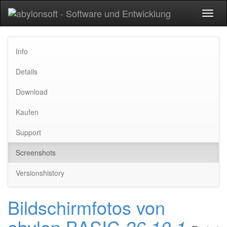
Toggl
naviga
Info
Details
Download
Kaufen
Support
Screenshots
Versionshistory
Bildschirmfotos von
abylon BASIC
26.10.1