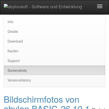
Toggl
naviga
Info
Details
Download
Kaufen
Support
Screenshots
Versionshistory
Bildschirmfotos von
abylon BASIC
26.10.1