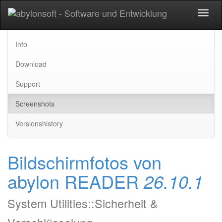
Toggl
naviga
Info
Download
Support
Screenshots
Versionshistory
Bildschirmfotos von
abylon READER
26.10.1
System Utilities::Sicherheit &