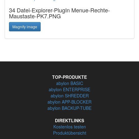
34 Datei-Explorer-PlugIn Menue-Rechte-
Maustaste-PK7.PNG
Magnify image
TOP-PRODUKTE
abylon BASIC
abylon ENTERPRISE
abylon SHREDDER
abylon APP-BLOCKER
abylon BACKUP-TUBE
DIREKTLINKS
Kostenlos testen
Produktübersicht