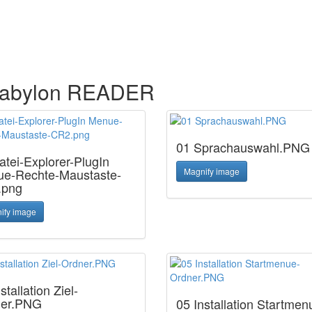
n abylon READER
01 Sprachauswahl.PNG
atei-Explorer-PlugIn
e-Rechte-Maustaste-
Magnify image
.png
ify image
stallation Ziel-
ner.PNG
05 Installation Startmen