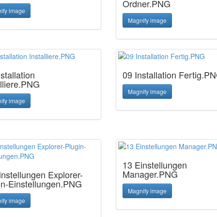
Ordner.PNG
ify image
Magnify image
stallation
09 Installation Fertig.P
alliere.PNG
Magnify image
ify image
13 Einstellungen
Manager.PNG
instellungen Explorer-
in-Einstellungen.PNG
Magnify image
ify image