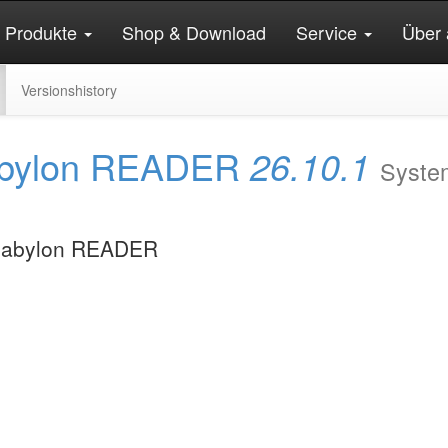
Produkte
Shop & Download
Service
Über 
Versionshistory
 abylon READER
26.10.1
System