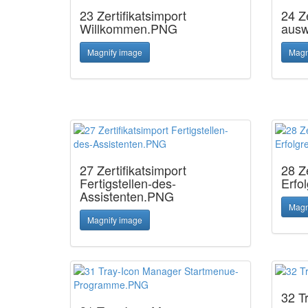
23 Zertifikatsimport
24 Ze
Willkommen.PNG
aus
Magnify image
Magn
27 Zertifikatsimport
28 Ze
Fertigstellen-des-
Erfo
Assistenten.PNG
Magn
Magnify image
32 T