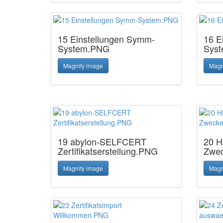
15 Einstellungen Symm-
16 E
System.PNG
Sys
Magnify image
Magn
19 abylon-SELFCERT
20 H
Zertifikatserstellung.PNG
Zwe
Magnify image
Magn