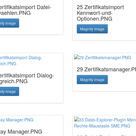
rtifikatsimport Datei-
25 Zertifikatsimport
waehlen.PNG
Kennwort-und-
Optionen.PNG
ify image
Magnify image
29 Zertifikatsmanager.
rtifikatsimport Dialog-
lgreich.PNG
Magnify image
ify image
ray Manager.PNG