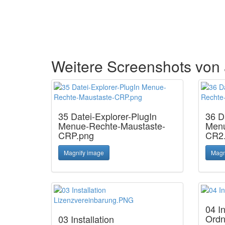
Weitere Screenshots vo
35 Datei-Explorer-PlugIn
36 D
Menue-Rechte-Maustaste-
Menu
CRP.png
CR2
Magnify image
Magn
04 In
Ord
03 Installation