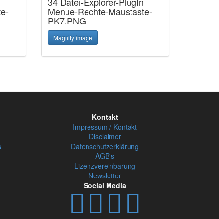
n
34 Datei-Explorer-PlugIn
e-
Menue-Rechte-Maustaste-
PK7.PNG
Magnify image
Kontakt
Impressum / Kontakt
Disclaimer
s
Datenschutzerklärung
AGB's
Lizenzvereinbarung
Newsletter
Social Media