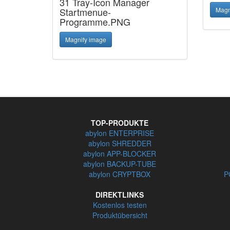
31 Tray-Icon Manager
Startmenue-
Magn
Programme.PNG
Magnify image
TOP-PRODUKTE
abylon ENTERPRISE
abylon SHREDDER
abylon APP-BLOCKER
abylon BACKUP-TUBE
abylon CRYPTBOX
P
DIREKTLINKS
Kostenlos testen
Produktübersicht