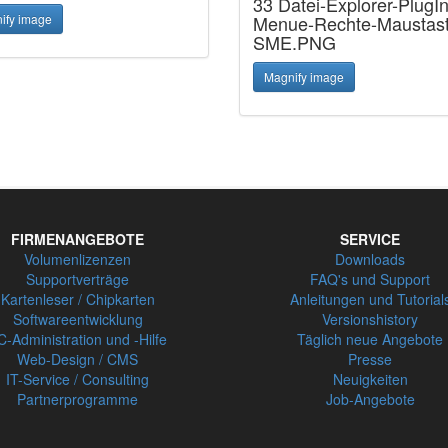
33 Datei-Explorer-PlugI
ify image
Menue-Rechte-Maustast
SME.PNG
Magnify image
FIRMENANGEBOTE
SERVICE
Volumenlizenzen
Downloads
Supportverträge
FAQ's und Support
Kartenleser / Chipkarten
Anleitungen und Tutorial
Softwareentwicklung
Versionshistory
C-Administration und -Hilfe
Täglich neue Angebote
Web-Design / CMS
Presse
IT-Service / Consulting
Neuigkeiten
Partnerprogramme
Job-Angebote