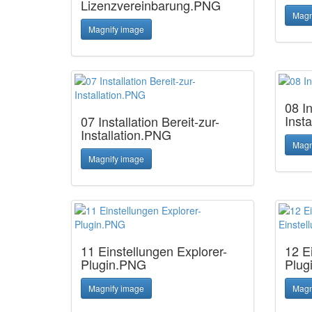
Lizenzvereinbarung.PNG
Magn
Magnify image
08 In
Inst
07 Installation Bereit-zur-
Installation.PNG
Magn
Magnify image
11 Einstellungen Explorer-
12 E
Plugin.PNG
Plug
Magnify image
Magn