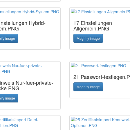
instellungen Hybrid-
17 Einstellungen
tem.PNG
Allgemein.PNG
ify image
Magnify image
21 Passwort-festlegen
inweis Nur-fuer-private-
cke.PNG
Magnify image
ify image