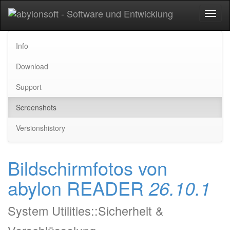
Toggl
naviga
Info
Download
Support
Screenshots
Versionshistory
Bildschirmfotos von
abylon READER
26.10.1
System Utilities::Sicherheit &