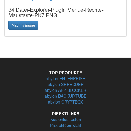
34 Datei-Explorer-PlugIn Menue-Rechte-
Maustaste-PK7.PNG
Magnify image
TOP-PRODUKTE
abylon ENTERPRISE
abylon SHREDDER
abylon APP-BLOCKER
abylon BACKUP-TUBE
abylon CRYPTBOX
DIREKTLINKS
Kostenlos testen
Produktübersicht