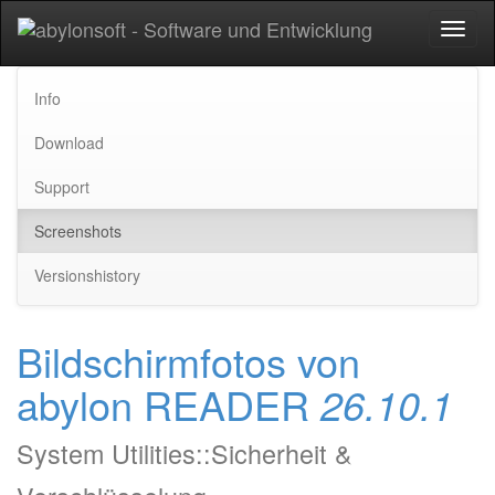
Toggl
naviga
Info
Download
Support
Screenshots
Versionshistory
Bildschirmfotos von
abylon READER
26.10.1
System Utilities::Sicherheit &