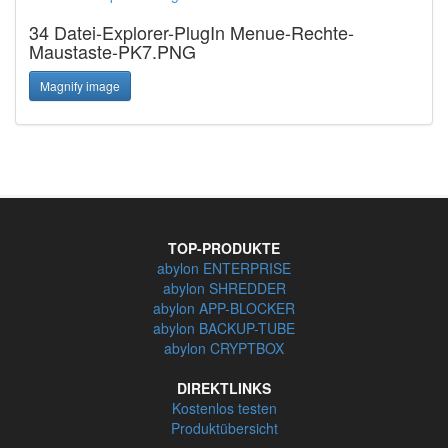
34 Datei-Explorer-PlugIn Menue-Rechte-
Maustaste-PK7.PNG
Magnify image
TOP-PRODUKTE
abylon ENTERPRISE
abylon SHREDDER
abylon APP-BLOCKER
abylon BACKUP-TUBE
abylon CRYPTBOX
DIREKTLINKS
Kostenlos testen
Produktübersicht