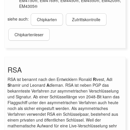
EM4150®, EM4169®, EM4450®, EM4550®, EM4205®,
EM4305®
siehe auch:
Chipkarten
Zutrittskontrolle
Chipkartenleser
RSA
RSA ist benannt nach den Entwicklern Ronald
R
ivest, Adi
S
hamir und Leonard
A
dleman. RSA ist neben PGP das
bekannteste Verfahren zur asymmetrischen Verschlüsselung
und Signatur. Ab einer Schlüssellänge von 2048-Bit kann das
Flaggschiff unter den asymmetrischen Verfahren auch heute
noch als sicher eingestuft werden. Als asymmetrisches
Verfahren verwendet RSA ein Schlüsselpaar, bestehend aus
einem privaten und öffentlichen Schlüssel. Weil der
mathematische Aufwand für eine Live-Verschlüsselung sehr