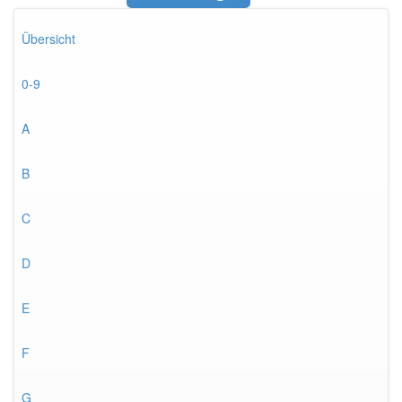
Übersicht
0-9
A
B
C
D
E
F
G