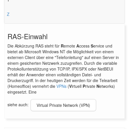
Z
RAS-Einwahl
Die Abkürzung RAS steht für
R
emote
A
ccess
S
ervice und
bietet ab Microsoft Windows NT die Möglichkeit von einem
externen Client über eine "Telefonleitung" auf einen Server in
einem gesicherten Netzwerk zuzugreifen. Durch die variable
Protokollunterstützung von TCP/IP, IPX/SPX oder NetBEUI
erhält der Anwender einen vollständigen Datei- und
Druckerzugriff. In der heutigen Zeit werden für die Telearbeit
(Homeoffice) vermehrt die
VPNs
(
V
irtuell
P
rivate
N
etworks)
eingesetzt. Eine
siehe auch:
Virtual Private Network (VPN)