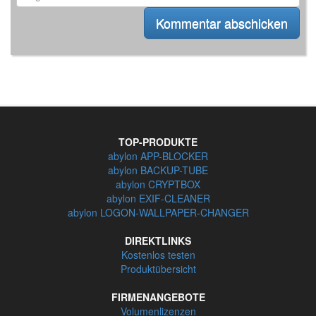
TOP-PRODUKTE
abylon APP-BLOCKER
abylon BACKUP-TUBE
abylon CRYPTBOX
abylon EXIF-CLEANER
abylon LOGON-WALLPAPER-CHANGER
DIREKTLINKS
Kostenlos testen
Produktübersicht
FIRMENANGEBOTE
Volumenlizenzen