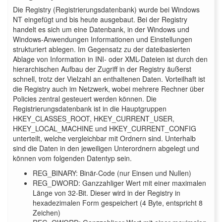
Die Registry (Registrierungsdatenbank) wurde bei Windows
NT eingefügt und bis heute ausgebaut. Bei der Registry
handelt es sich um eine Datenbank, in der Windows und
Windows-Anwendungen Informationen und Einstellungen
strukturiert ablegen. Im Gegensatz zu der dateibasierten
Ablage von Information in INI- oder XML-Dateien ist durch den
hierarchischen Aufbau der Zugriff in der Registry äußerst
schnell, trotz der Vielzahl an enthaltenen Daten. Vorteilhaft ist
die Registry auch im Netzwerk, wobei mehrere Rechner über
Policies zentral gesteuert werden können. Die
Registrierungsdatenbank ist in die Hauptgruppen
HKEY_CLASSES_ROOT, HKEY_CURRENT_USER,
HKEY_LOCAL_MACHINE und HKEY_CURRENT_CONFIG
unterteilt, welche vergleichbar mit Ordnern sind. Unterhalb
sind die Daten in den jeweiligen Unterordnern abgelegt und
können vom folgenden Datentyp sein.
REG_BINARY: Binär-Code (nur Einsen und Nullen)
REG_DWORD: Ganzzahliger Wert mit einer maximalen
Länge von 32-Bit. Dieser wird in der Registry in
hexadezimalen Form gespeichert (4 Byte, entspricht 8
Zeichen)