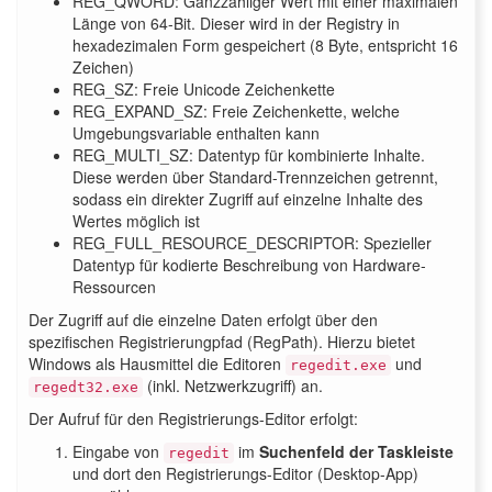
REG_QWORD: Ganzzahliger Wert mit einer maximalen
Länge von 64-Bit. Dieser wird in der Registry in
hexadezimalen Form gespeichert (8 Byte, entspricht 16
Zeichen)
REG_SZ: Freie Unicode Zeichenkette
REG_EXPAND_SZ: Freie Zeichenkette, welche
Umgebungsvariable enthalten kann
REG_MULTI_SZ: Datentyp für kombinierte Inhalte.
Diese werden über Standard-Trennzeichen getrennt,
sodass ein direkter Zugriff auf einzelne Inhalte des
Wertes möglich ist
REG_FULL_RESOURCE_DESCRIPTOR: Spezieller
Datentyp für kodierte Beschreibung von Hardware-
Ressourcen
Der Zugriff auf die einzelne Daten erfolgt über den
spezifischen Registrierungpfad (RegPath). Hierzu bietet
Windows als Hausmittel die Editoren
und
regedit.exe
(inkl. Netzwerkzugriff) an.
regedt32.exe
Der Aufruf für den Registrierungs-Editor erfolgt:
Eingabe von
im
Suchenfeld der Taskleiste
regedit
und dort den
Registrierungs-Editor (Desktop-App)