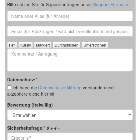
Bitte nutzen Sie für Supportanfragen unser
Support-Formular
!
Name
oder
Alias
Email
(für
Rückfrage)
Kommentar
/
Anregung
Datenschutz:
*
Ich habe die
Datenschutzerklärung
verstanden und
akzeptiere diese hiermit.
Bewertung (freiwillig)
Sicherheitsfrage:
*
8 + 4
=