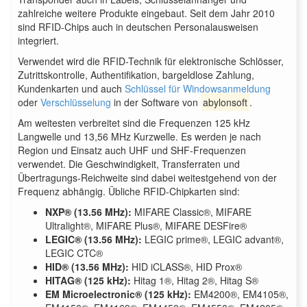
zahlreiche weitere Produkte eingebaut. Seit dem Jahr 2010
sind RFID-Chips auch in deutschen Personalausweisen
integriert.
Verwendet wird die RFID-Technik für elektronische Schlösser,
Zutrittskontrolle, Authentifikation, bargeldlose Zahlung,
Kundenkarten und auch
Schlüssel für Windowsanmeldung
oder
Verschlüsselung
in der Software von
abylonsoft
.
Am weitesten verbreitet sind die Frequenzen 125 kHz
Langwelle und 13,56 MHz Kurzwelle. Es werden je nach
Region und Einsatz auch UHF und SHF-Frequenzen
verwendet. Die Geschwindigkeit, Transferraten und
Übertragungs-Reichweite sind dabei weitestgehend von der
Frequenz abhängig. Übliche RFID-Chipkarten sind:
NXP® (13.56 MHz):
MIFARE Classic®, MIFARE
Ultralight®, MIFARE Plus®, MIFARE DESFire®
LEGIC® (13.56 MHz):
LEGIC prime®, LEGIC advant®,
LEGIC CTC®
HID® (13.56 MHz):
HID iCLASS®, HID Prox®
HITAG® (125 kHz):
Hitag 1®, Hitag 2®, Hitag S®
EM Microelectronic® (125 kHz):
EM4200®, EM4105®,