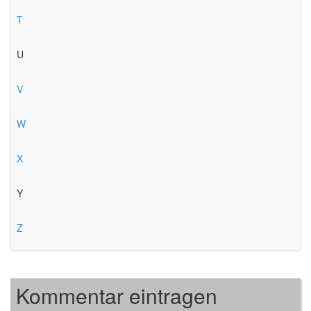
T
U
V
W
X
Y
Z
Kommentar eintragen