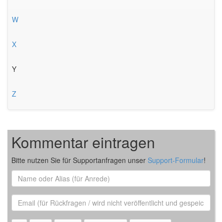
W
X
Y
Z
Kommentar eintragen
Bitte nutzen Sie für Supportanfragen unser
Support-Formular
!
Name
oder
Alias
Email
(für
Rückfrage)