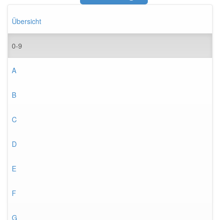
Übersicht
0-9
A
B
C
D
E
F
G