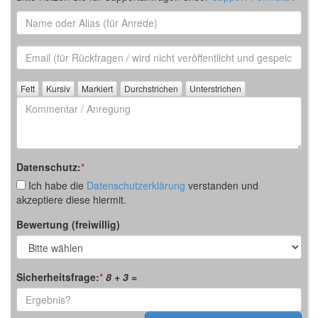
Name
oder
Alias
Email
(für
Rückfrage)
Kommentar
/
Anregung
Datenschutz:
*
Ich habe die
Datenschutzerklärung
verstanden und
akzeptiere diese hiermit.
Bewertung (freiwillig)
Sicherheitsfrage:
*
8 + 3
=