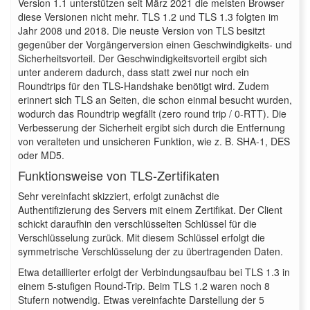
Version 1.1 unterstützen seit März 2021 die meisten Browser
diese Versionen nicht mehr. TLS 1.2 und TLS 1.3 folgten im
Jahr 2008 und 2018. Die neuste Version von TLS besitzt
gegenüber der Vorgängerversion einen Geschwindigkeits- und
Sicherheitsvorteil. Der Geschwindigkeitsvorteil ergibt sich
unter anderem dadurch, dass statt zwei nur noch ein
Roundtrips für den TLS-Handshake benötigt wird. Zudem
erinnert sich TLS an Seiten, die schon einmal besucht wurden,
wodurch das Roundtrip wegfällt (zero round trip / 0-RTT). Die
Verbesserung der Sicherheit ergibt sich durch die Entfernung
von veralteten und unsicheren Funktion, wie z. B. SHA-1, DES
oder MD5.
Funktionsweise von TLS-Zertifikaten
Sehr vereinfacht skizziert, erfolgt zunächst die
Authentifizierung des Servers mit einem Zertifikat. Der Client
schickt daraufhin den verschlüsselten Schlüssel für die
Verschlüsselung zurück. Mit diesem Schlüssel erfolgt die
symmetrische Verschlüsselung der zu übertragenden Daten.
Etwa detaillierter erfolgt der Verbindungsaufbau bei TLS 1.3 in
einem 5-stufigen Round-Trip. Beim TLS 1.2 waren noch 8
Stufern notwendig. Etwas vereinfachte Darstellung der 5