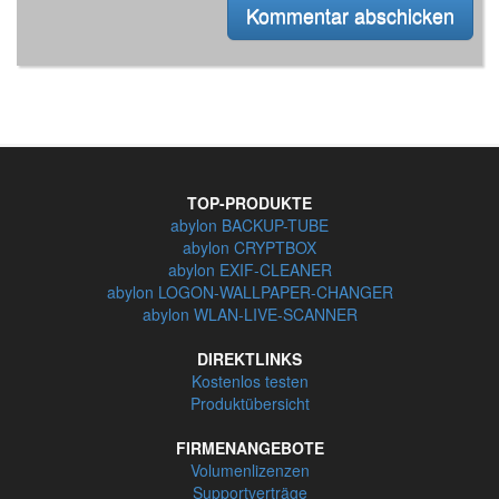
TOP-PRODUKTE
abylon BACKUP-TUBE
abylon CRYPTBOX
abylon EXIF-CLEANER
abylon LOGON-WALLPAPER-CHANGER
abylon WLAN-LIVE-SCANNER
DIREKTLINKS
Kostenlos testen
Produktübersicht
FIRMENANGEBOTE
Volumenlizenzen
Supportverträge