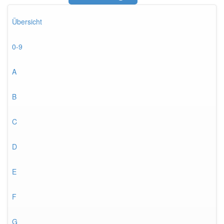
Übersicht
0-9
A
B
C
D
E
F
G