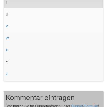
T
U
V
W
X
Y
Z
Kommentar eintragen
Bitte nutzen Sie für Supportanfragen unser
Support-Formular
!