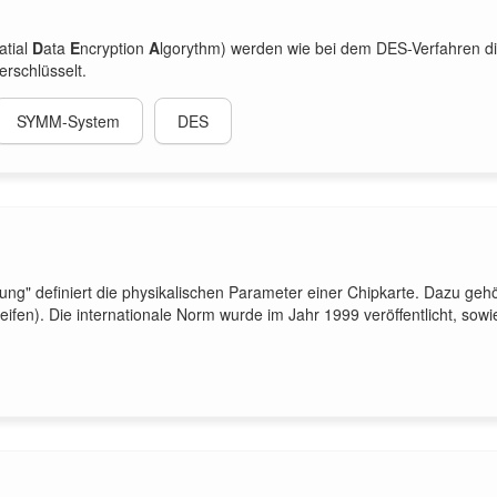
atial
D
ata
E
ncryption
A
lgorythm) werden wie bei dem DES-Verfahren di
erschlüsselt.
SYMM-System
DES
ung" definiert die physikalischen Parameter einer Chipkarte. Dazu ge
eifen). Die internationale Norm wurde im Jahr 1999 veröffentlicht, sow