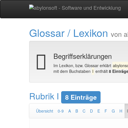
Glossar / Lexikon
von a
Begriffserklärungen
Im Lexikon, bzw. Glossar erklärt
abylonso
mit dem Buchstaben
I
enthält
8 Einträg
Rubrik I
8 Einträge
Übersicht
0-9
A
B
C
D
E
F
G
H
I