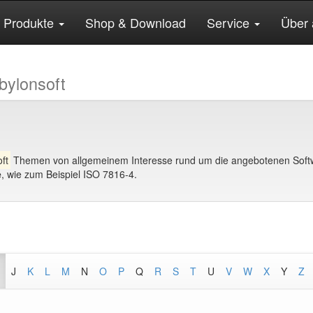
Produkte
Shop & Download
Service
Über 
bylonsoft
ft
Themen von allgemeinem Interesse rund um die angebotenen Softw
e
, wie zum Beispiel ISO 7816-4.
J
K
L
M
N
O
P
Q
R
S
T
U
V
W
X
Y
Z