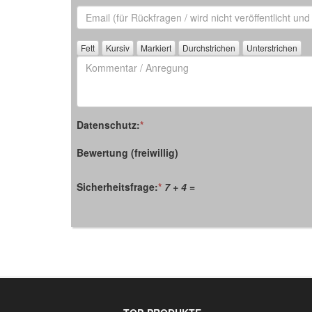
Alias
Email
(für
Rückfrage)
Kommentar
/
Anregung
Datenschutz:
*
Bewertung (freiwillig)
Sicherheitsfrage:
*
7 + 4
=