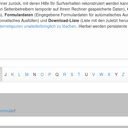
hner zurück, mit deren Hilfe Ihr Surfverhalten rekonstruiert werden ka
n Seitenbetreibern temporär auf Ihrem Rechner gespeicherte Daten),
s),
Formulardaten
(Eingegebene Formulardaten für automatisches Aus
omatisches Ausfüllen) und
Download-Liste
(Liste mit den zuletzt her
nternetspuren unwiederbringlich zu löschen
. Hierbei werden persistent
J
K
L
M
N
O
P
Q
R
S
T
U
V
W
X
Y
Z
Formular
!