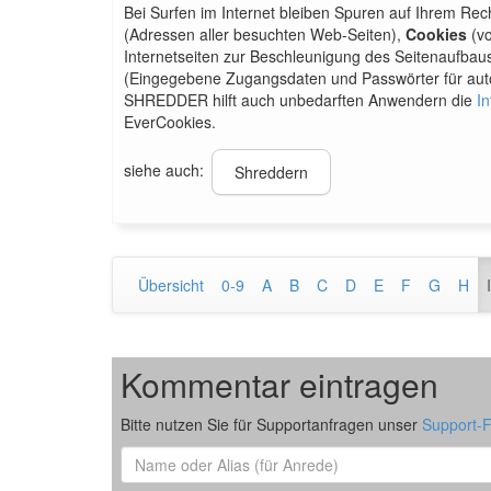
Bei Surfen im Internet bleiben Spuren auf Ihrem Rec
(Adressen aller besuchten Web-Seiten),
Cookies
(vo
Internetseiten zur Beschleunigung des Seitenaufbau
(Eingegebene Zugangsdaten und Passwörter für aut
SHREDDER hilft auch unbedarften Anwendern die
I
EverCookies.
siehe auch:
Shreddern
Übersicht
0-9
A
B
C
D
E
F
G
H
I
Kommentar eintragen
Bitte nutzen Sie für Supportanfragen unser
Support-
Name
oder