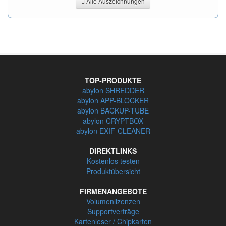
Alle Auszeichnungen
TOP-PRODUKTE
abylon SHREDDER
abylon APP-BLOCKER
abylon BACKUP-TUBE
abylon CRYPTBOX
abylon EXIF-CLEANER
DIREKTLINKS
Kostenlos testen
Produktübersicht
FIRMENANGEBOTE
Volumenlizenzen
Supportverträge
Kartenleser / Chipkarten