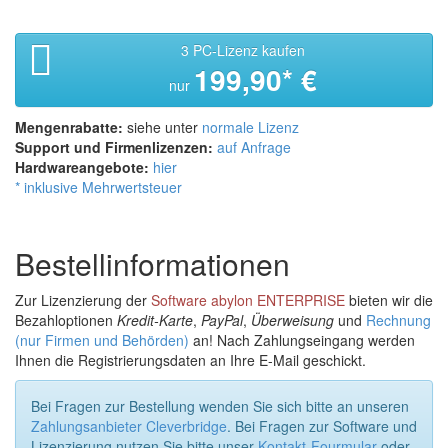
3 PC-Lizenz kaufen
199,90* €
nur
Mengenrabatte:
siehe unter
normale Lizenz
Support und Firmenlizenzen:
auf Anfrage
Hardwareangebote:
hier
* inklusive Mehrwertsteuer
Bestellinformationen
Zur Lizenzierung der
Software abylon ENTERPRISE
bieten wir die
Bezahloptionen
Kredit-Karte
,
PayPal
,
Überweisung
und
Rechnung
(nur Firmen und Behörden)
an! Nach Zahlungseingang werden
Ihnen die Registrierungsdaten an Ihre E-Mail geschickt.
Bei Fragen zur Bestellung wenden Sie sich bitte an unseren
Zahlungsanbieter Cleverbridge
. Bei Fragen zur Software und
Lizenzierung nutzen Sie bitte unser
Kontakt-Fourmular
oder