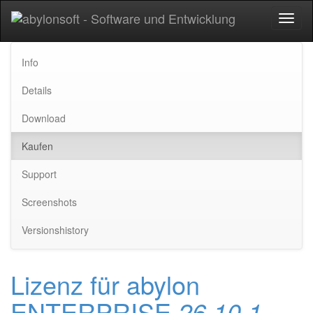
Toggl
naviga
Info
Details
Download
Kaufen
Support
Screenshots
Versionshistory
Lizenz für abylon
ENTERPRISE
26.10.1