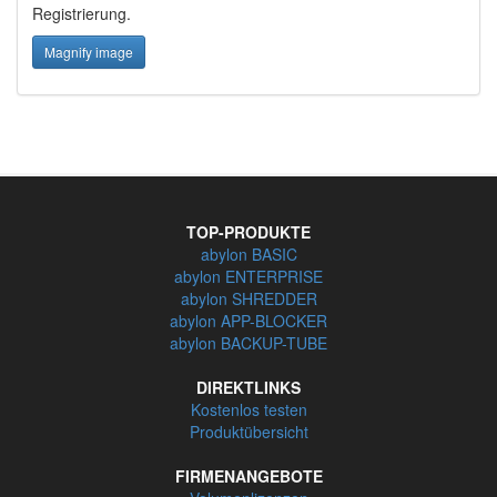
Registrierung.
Magnify image
TOP-PRODUKTE
abylon BASIC
abylon ENTERPRISE
abylon SHREDDER
abylon APP-BLOCKER
abylon BACKUP-TUBE
DIREKTLINKS
Kostenlos testen
Produktübersicht
FIRMENANGEBOTE