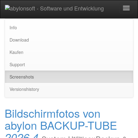
Toggl
naviga
Info
Download
Kaufen
Support
Screenshots
Versionshistory
Bildschirmfotos von
abylon BACKUP-TUBE
2026.4