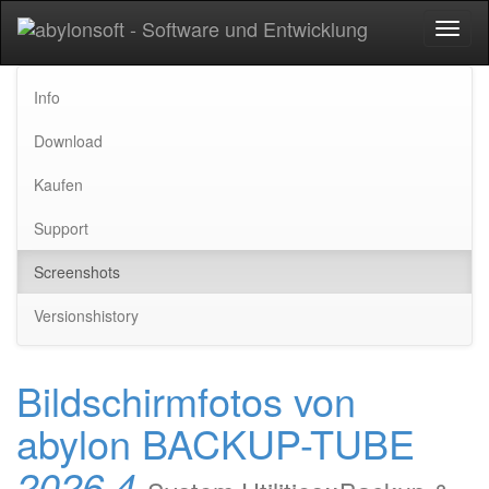
Toggl
naviga
Info
Download
Kaufen
Support
Screenshots
Versionshistory
Bildschirmfotos von
abylon BACKUP-TUBE
2026.4