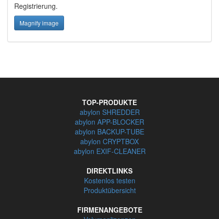
Registrierung.
Magnify image
TOP-PRODUKTE
abylon SHREDDER
abylon APP-BLOCKER
abylon BACKUP-TUBE
abylon CRYPTBOX
abylon EXIF-CLEANER
DIREKTLINKS
Kostenlos testen
Produktübersicht
FIRMENANGEBOTE