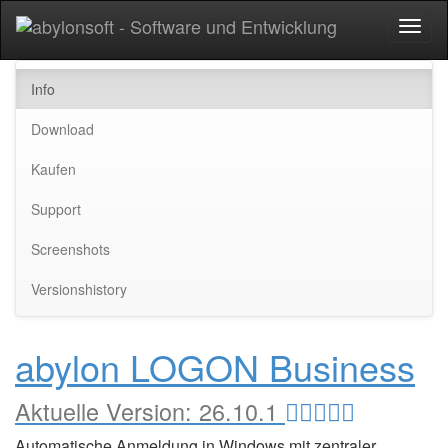
Toggl
naviga
Info
Download
Kaufen
Support
Screenshots
Versionshistory
abylon LOGON Business
Aktuelle Version:
26.10.1
Automatische Anmeldung in Windows mit zentraler