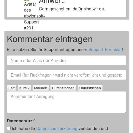
Gern geschehen, dafür sind wir da.
Kommentar eintragen
Bitte nutzen Sie für Supportanfragen unser
Support-Formular
!
Name
oder
Alias
Email
(für
Rückfrage)
Kommentar
/
Anregung
Datenschutz:
*
Ich habe die
Datenschutzerklärung
verstanden und