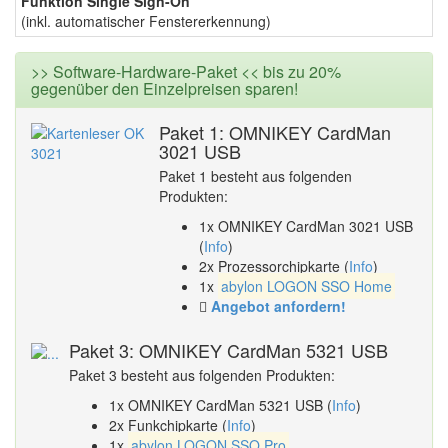
Funktion Single Sign-On
(inkl. automatischer Fenstererkennung)
>> Software-Hardware-Paket << bis zu 20%
gegenüber den Einzelpreisen sparen!
Paket 1: OMNIKEY CardMan
3021 USB
Paket 1 besteht aus folgenden
Produkten:
1x OMNIKEY CardMan 3021 USB
(
Info
)
2x Prozessorchipkarte (
Info
)
1x
abylon LOGON SSO Home
Angebot anfordern!
Paket 3: OMNIKEY CardMan 5321 USB
Paket 3 besteht aus folgenden Produkten:
1x OMNIKEY CardMan 5321 USB (
Info
)
2x Funkchipkarte (
Info
)
1x
abylon LOGON SSO Pro