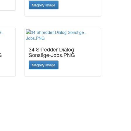
Magnify image
34 Shredder-Dialog
G
Sonstige-Jobs.PNG
Magnify image