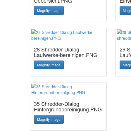
Uebersicht.PNG
Eins
Magnify image
Magn
28 Shredder-Dialog
29 S
Laufwerke-bereinigen.PNG
Lauf
Magnify image
Magn
35 Shredder-Dialog
Hintergrundbereinigung.PNG
Magnify image