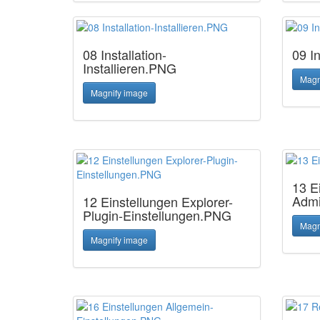
08 Installation-
09 I
Installieren.PNG
Magn
Magnify image
13 E
Admi
12 Einstellungen Explorer-
Plugin-Einstellungen.PNG
Magn
Magnify image