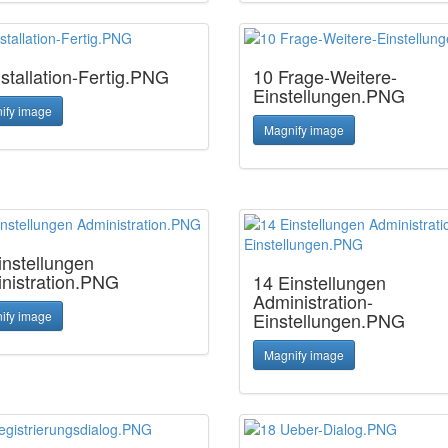
nstallation-Fertig.PNG
10 Frage-Weitere-
Einstellungen.PNG
ify image
Magnify image
instellungen
nistration.PNG
14 Einstellungen
Administration-
ify image
Einstellungen.PNG
Magnify image