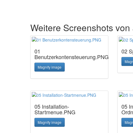
Weitere Screenshots vo
01
02 S
Benutzerkontensteuerung.PNG
Magn
Magnify image
05 Installation-
05 In
Startmenue.PNG
Ord
Magnify image
Magn