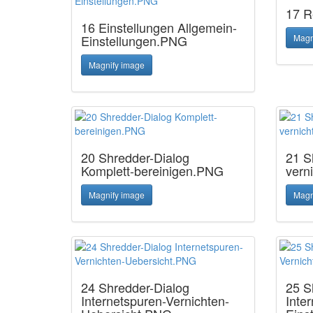
17 R
16 Einstellungen Allgemein-
Einstellungen.PNG
Magn
Magnify image
20 Shredder-Dialog
21 S
Komplett-bereinigen.PNG
vern
Magnify image
Magn
24 Shredder-Dialog
25 S
Internetspuren-Vernichten-
Inte