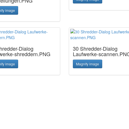
tellungen.PNG
ify image
hredder-Dialog
30 Shredder-Dialog
werke-shreddern.PNG
Laufwerke-scannen.PN
ify image
Magnify image