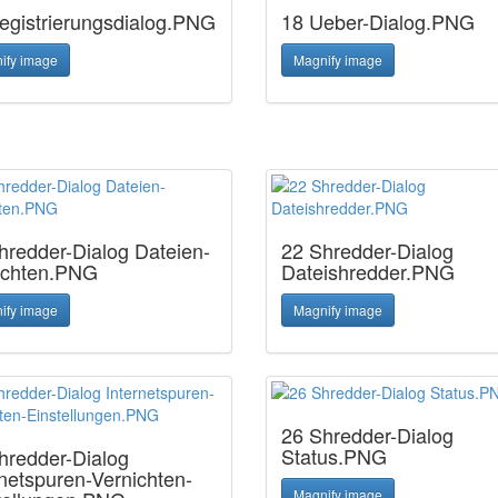
egistrierungsdialog.PNG
18 Ueber-Dialog.PNG
ify image
Magnify image
hredder-Dialog Dateien-
22 Shredder-Dialog
ichten.PNG
Dateishredder.PNG
ify image
Magnify image
26 Shredder-Dialog
Status.PNG
hredder-Dialog
rnetspuren-Vernichten-
Magnify image