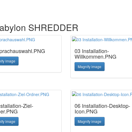
n abylon SHREDDER
prachauswahl.PNG
03 Installation-
Willkommen.PNG
ify image
Magnify image
stallation-Ziel-
06 Installation-Desktop-
ner.PNG
Icon.PNG
ify image
Magnify image