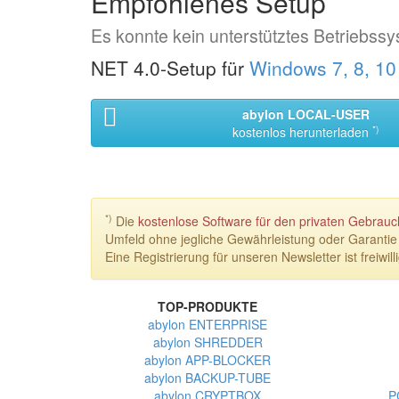
Empfohlenes Setup
Es konnte kein unterstütztes Betriebssy
NET 4.0-Setup für
Windows 7, 8, 10
abylon LOCAL-USER
*)
kostenlos herunterladen
*)
Die
kostenlose Software für den privaten Gebra
Umfeld ohne jegliche Gewährleistung oder Garantie
Eine Registrierung für unseren Newsletter ist freiwilli
TOP-PRODUKTE
abylon ENTERPRISE
abylon SHREDDER
abylon APP-BLOCKER
abylon BACKUP-TUBE
abylon CRYPTBOX
P