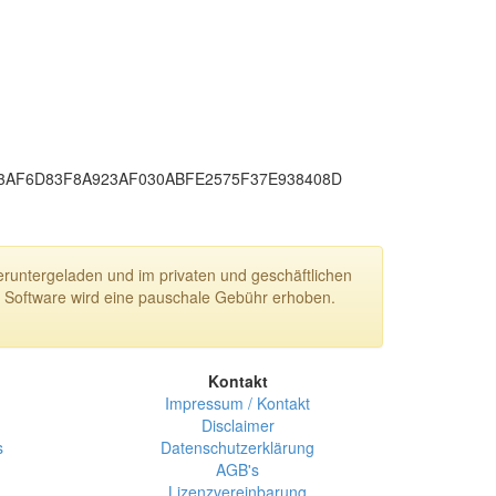
3AF6D
83F8A923
AF030ABF
E2575F37
E938408D
runtergeladen und im privaten und geschäftlichen
r Software wird eine pauschale Gebühr erhoben.
Kontakt
Impressum / Kontakt
Disclaimer
s
Datenschutzerklärung
AGB's
Lizenzvereinbarung