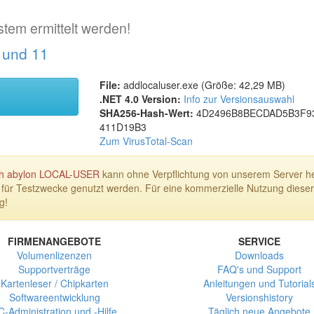
stem ermittelt werden!
 und 11
File:
addlocaluser.exe (Größe: 42,29 MB)
.NET 4.0 Version:
Info zur Versionsauswahl
SHA256-Hash-Wert:
4D2496B8
BECDAD5B
3F9
411D19B3
Zum VirusTotal-Scan
uch abylon LOCAL-USER
kann ohne Verpflichtung von unserem Server he
 für Testzwecke genutzt werden. Für eine kommerzielle Nutzung diese
g!
FIRMENANGEBOTE
SERVICE
Volumenlizenzen
Downloads
Supportverträge
FAQ's und Support
Kartenleser / Chipkarten
Anleitungen und Tutorial
Softwareentwicklung
Versionshistory
C-Administration und -Hilfe
Täglich neue Angebote