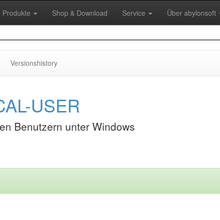
Produkte
Shop & Download
Service
Über abylonsoft
Versionshistory
OCAL-USER
alen Benutzern unter Windows