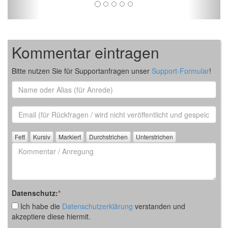
Kommentar eintragen
Bitte nutzen Sie für Supportanfragen unser
Support-Formular
!
Name
oder
Alias
Email
(für
Rückfrage)
Kommentar
/
Anregung
Datenschutz:
*
Ich habe die
Datenschutzerklärung
verstanden und
akzeptiere diese hiermit.