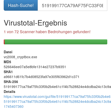
Hash-Suche!
Virustotal-Ergebnis
1 von 72 Scanner haben Bedrohungen gefunden!
1
71
gefundene
negative
Datei
Bedrohungen
Ergebnisse
vc2008_cryptbox.exe
(positiv)
(negativ)
MD5
526646ee07a5e8bfe1314e27237b9351
SHA1
a96611d61fc7b4d08523fa97e305f63962d1c371
SHA-256
519199177ca79af75fc33f0b2b4e61c1f4b7b28824e4dcdba24c13c9
Details
https://www.virustotal.com/gui/file/519199177ca79af75fc33f0b2b
519199177ca79af75fc33f0b2b4e61c1f4b7b28824e4dcdba24c13c9
1745407360